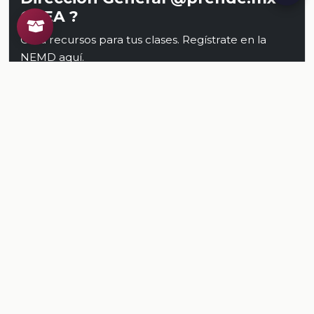
CREA ?
Crea recursos para tus clases. Regístrate en la
NEMD
aquí
.
Conoce al CREA
Recursos
Relacionados
TODOS LOS RECURSOS
Plataforma Digital de la Nueva Escuela Mexicana. Secretaría
de Educación Pública.