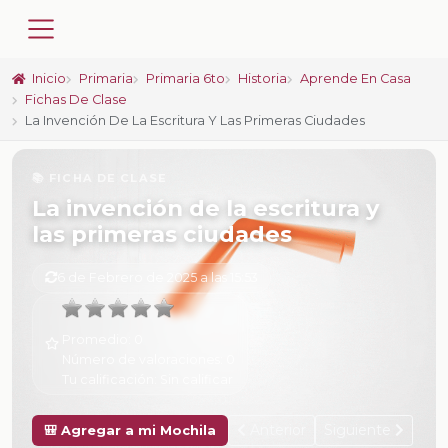
Inicio
Primaria
Primaria 6to
Historia
Aprende En Casa
Fichas De Clase
La Invención De La Escritura Y Las Primeras Ciudades
📚 FICHA DE CLASE
La invención de la escritura y
las primeras ciudades
6 de Febrero de 2025 a las 15:53
Promedio:
0
Número de valoraciones:
0
Tu calificación:
Sin calificar
Anterior
Siguiente
🎒 Agregar a mi Mochila