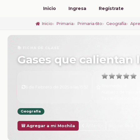
Inicio
Ingresa
Regístrate
Inicio
Primaria
Primaria 6to
Geografía
Apre
📚 FICHA DE CLASE
Gases que calientan 
Promedio:
0
6 de Febrero de 2025 a las 15:52
Número de valorac
Tu calificación:
Sin 
Geografía
Anterior
Siguiente
🎒 Agregar a mi Mochila