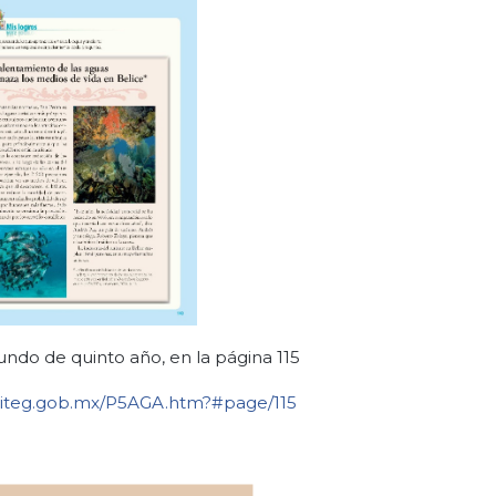
undo de quinto año, en la página 115
naliteg.gob.mx/P5AGA.htm?#page/115