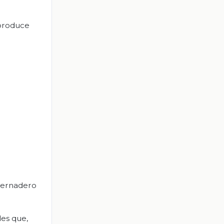
 produce
nvernadero
des que,