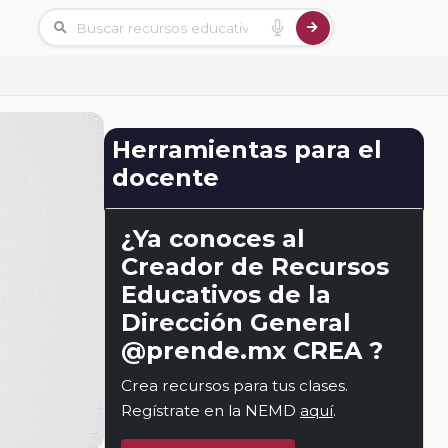
Herramientas para el
docente
¿Ya conoces al
Creador de Recursos
Educativos de la
Dirección General
@prende.mx CREA ?
Crea recursos para tus clases.
Regístrate en la NEMD
aquí
.