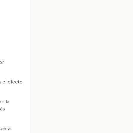
or
 el efecto
n la
más
biera