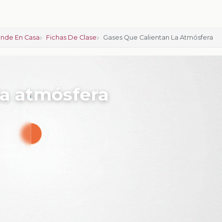
nde En Casa
Fichas De Clase
Gases Que Calientan La Atmósfera
la atmósfera
iones:
0
calificar