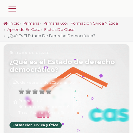
Inicio
Primaria
Primaria 6to
Formación Cívica Y Ética
Aprende En Casa
Fichas De Clase
¿Qué Es El Estado De Derecho Democrático?
📚 FICHA DE CLASE
¿Qué es el Estado de derecho
democrático?
6 de Febrero de 2025 a las 15:51
Promedio:
0
Número de valoraciones:
0
Tu calificación:
Sin calificar
Formación Cívica y Ética