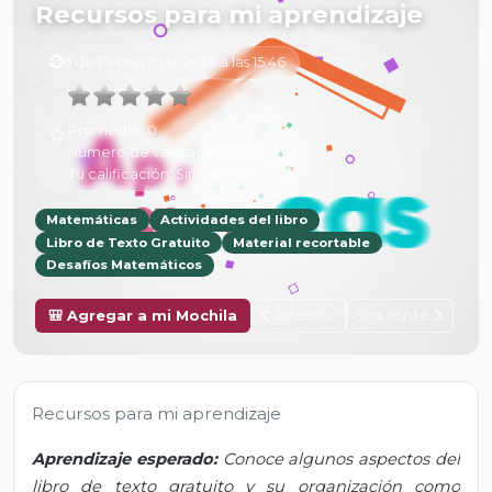
Recursos para mi aprendizaje
6 de Febrero de 2025 a las 15:46
Promedio:
0
Número de valoraciones:
0
Tu calificación:
Sin calificar
Matemáticas
Actividades del libro
Libro de Texto Gratuito
Material recortable
Desafíos Matemáticos
Anterior
Siguiente
🎒 Agregar a mi Mochila
Recursos para mi aprendizaje
Aprendizaje esperado:
Conoce algunos aspectos del
libro de texto gratuito y su organización como