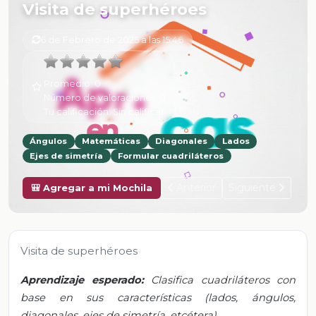
Visita de superhéroes
6 de Febrero de 2025 a las 15:46
Promedio:
0
Número de valoraciones:
0
Tu calificación:
Sin calificar
Ángulos
Matemáticas
Diagonales
Lados
Ejes de simetría
Formular cuadriláteros
Anterior
Siguiente
🎒 Agregar a mi Mochila
Visita de superhéroes
Aprendizaje esperado:
Clasifica cuadriláteros con
base en sus características (lados, ángulos,
diagonales, ejes de simetría, etcétera).