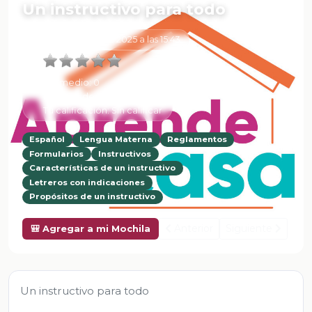
Un instructivo para todo
6 de Febrero de 2025 a las 15:43
Promedio:
0
Número de valoraciones:
0
Tu calificación:
Sin calificar
Español
Lengua Materna
Reglamentos
Formularios
Instructivos
Características de un instructivo
Letreros con indicaciones
Propósitos de un instructivo
Anterior
Siguiente
🎒 Agregar a mi Mochila
Un instructivo para todo