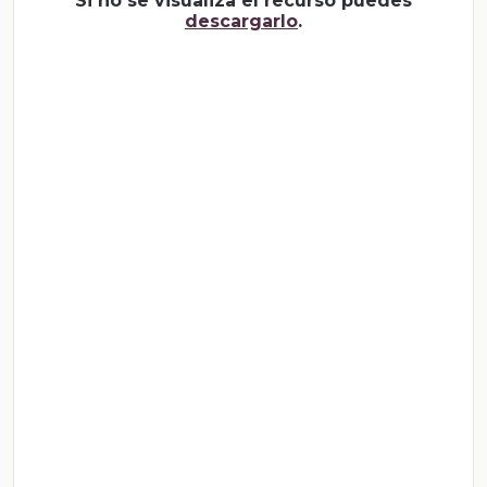
Si no se visualiza el recurso puedes
descargarlo
.