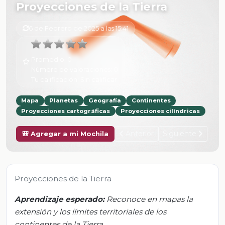
Proyecciones de la Tierra
6 de Febrero de 2025 a las 15:41
Promedio:
0
Número de valoraciones:
0
Tu calificación:
Sin calificar
Mapa
Planetas
Geografía
Continentes
Proyecciones cartográficas
Proyecciones cilíndricas
Anterior
Siguiente
🎒 Agregar a mi Mochila
Proyecciones de la Tierra
Aprendizaje esperado:
Reconoce en mapas la
extensión y los límites territoriales de los
continentes de la Tierra.