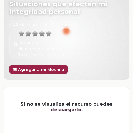
Situaciones que afectan mi
integridad personal
6 de Febrero de 2025 a las 15:41
Promedio:
0
Número de valoraciones:
0
Tu calificación:
Sin calificar
🎒 Agregar a mi Mochila
Si no se visualiza el recurso puedes
descargarlo
.