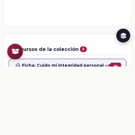
Recursos de la colección
3
📎
Ficha: Cuido mi integridad personal
🎒
📎
Ficha: ¡Protejo mi dignidad!
🎒
Comentarios