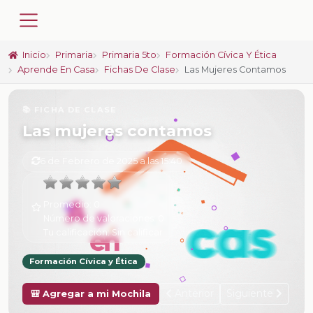
Inicio
Primaria
Primaria 5to
Formación Cívica Y Ética
Aprende En Casa
Fichas De Clase
Las Mujeres Contamos
📚 FICHA DE CLASE
Las mujeres contamos
6 de Febrero de 2025 a las 15:40
Promedio:
0
Número de valoraciones:
0
Tu calificación:
Sin calificar
Formación Cívica y Ética
Anterior
Siguiente
🎒 Agregar a mi Mochila