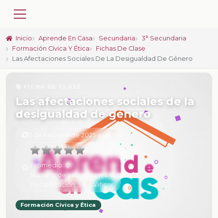
Inicio
Aprende En Casa
Secundaria
3° Secundaria
Formación Cívica Y Ética
Fichas De Clase
Las Afectaciones Sociales De La Desigualdad De Género
📚 FICHA DE CLASE
Las afectaciones sociales de la
desigualdad de género
6 de Febrero de 2025 a las 17:15
Promedio:
0
Número de valoraciones:
0
Tu calificación:
Sin calificar
Formación Cívica y Ética