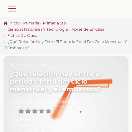
Inicio
Primaria
Primaria 5to
Ciencias Naturales Y Tecnología
Aprende En Casa
Fichas De Clase
¿Qué Relación Hay Entre El Período Fértil Del Ciclo Menstrual Y
El Embarazo?
📚 FICHA DE CLASE
¿Qué relación hay entre el
período fértil del ciclo
menstrual y el embarazo?
6 de Febrero de 2025 a las 15:39
Promedio:
0
Número de valoraciones:
0
Tu calificación:
Sin calificar