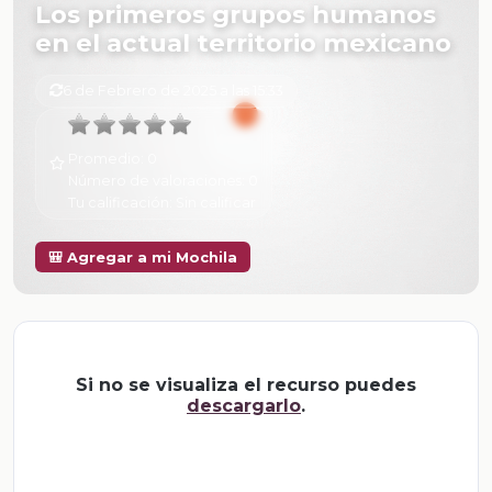
Los primeros grupos humanos
en el actual territorio mexicano
6 de Febrero de 2025 a las 15:33
Promedio:
0
Número de valoraciones:
0
Tu calificación:
Sin calificar
🎒 Agregar a mi Mochila
Si no se visualiza el recurso puedes
descargarlo
.