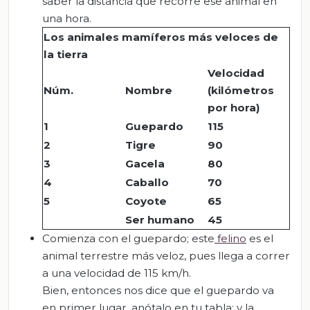
saber la distancia que recorre ese animal en
una hora.
Los animales mamíferos más veloces de
la tierra
Velocidad
Núm.
Nombre
(kilómetros
por hora)
1
Guepardo
115
2
Tigre
90
3
Gacela
80
4
Caballo
70
5
Coyote
65
Ser humano
45
Comienza con el guepardo; este
felino
es el
animal terrestre más veloz, pues llega a correr
a una velocidad de 115 km/h.
Bien, entonces nos dice que el guepardo va
en primer lugar, anótalo en tu tabla; y la