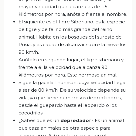
mayor velocidad que alcanza es de 115
kilómetros por hora, anótalo frente al nombre.
El siguiente es el Tigre Siberiano.
Es la especie
de tigre y de felino más grande del reino
animal. Habita en los bosques del sureste de
Rusia, y es capaz de alcanzar sobre la nieve los
90 km/h.
Anótalo en segundo
lugar
,
el tigre siberiano y
frente a él la velocidad que alcanza 90
kilómetros por hora
. Este hermoso animal.
Sigue la gacela Thomson, cuya velocidad llega
a ser de 80 km/h. De su velocidad depende su
vida, ya que tiene numerosos depredadores,
desde el guepardo hasta el leopardo o los
cocodrilos.
¿Sabes que es un
depredado
r? Es un animal
que caza animales de otra especie para
alimentarse. Así que las gacelas son el