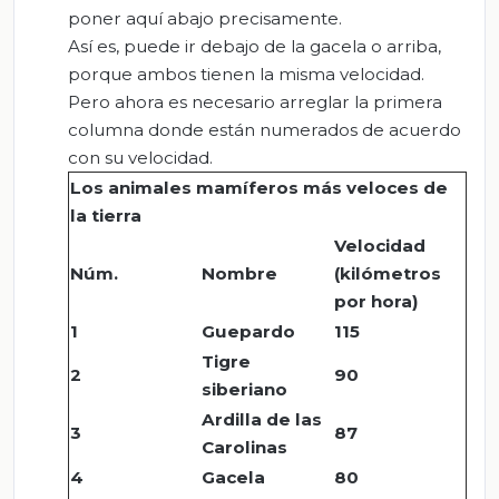
poner aquí abajo precisamente.
Así es, puede ir debajo de la gacela o arriba,
porque ambos tienen la misma velocidad.
Pero ahora es necesario arreglar la primera
columna donde están numerados de acuerdo
con su velocidad.
Los animales mamíferos más veloces de
la tierra
Velocidad
Núm.
Nombre
(kilómetros
por hora)
1
Guepardo
115
Tigre
2
90
siberiano
Ardilla de las
3
87
Carolinas
4
Gacela
80