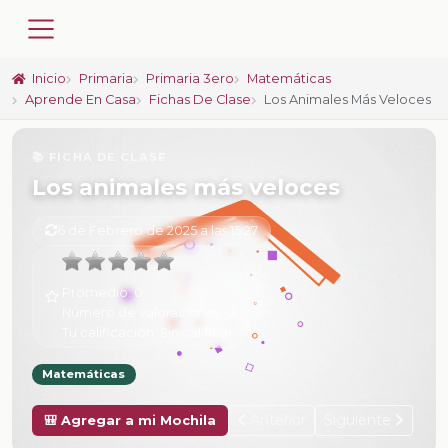
Inicio
Primaria
Primaria 3ero
Matemáticas
Aprende En Casa
Fichas De Clase
Los Animales Más Veloces
📚 FICHA DE CLASE
Los animales más veloces
6 de Febrero de 2025 a las 15:27
Promedio:
0
Número de valoraciones:
0
Tu calificación:
Sin calificar
Matemáticas
Anterior
Siguiente
🎒 Agregar a mi Mochila