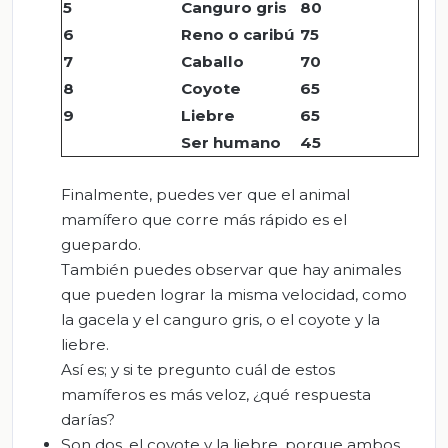
5
Canguro gris
80
6
Reno o caribú
75
7
Caballo
70
8
Coyote
65
9
Liebre
65
Ser humano
45
Finalmente, puedes ver que el animal
mamífero que corre más rápido es el
guepardo.
También puedes observar que hay animales
que pueden lograr la misma velocidad, como
la gacela y el canguro gris, o el coyote y la
liebre.
Así es; y si te pregunto cuál de estos
mamíferos es más veloz, ¿qué respuesta
darías?
Son dos, el coyote y la liebre, porque ambos