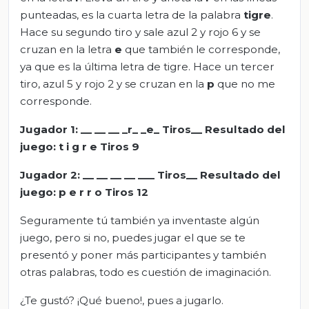
punteadas, es la cuarta letra de la palabra
tigre
.
Hace su segundo tiro y sale azul 2 y rojo 6 y se
cruzan en la letra
e
que también le corresponde,
ya que es la última letra de tigre. Hace un tercer
tiro, azul 5 y rojo 2 y se cruzan en la
p
que no me
corresponde.
Jugador 1:
__ __ __ _
r_
_
e
_ Tiros
__
Resultado del
juego:
t i
g r
e Tiros
9
Jugador 2:
_
_ __ __ _
_ _
_
_ Tiros
_
_ Resultado del
juego:
p
e
r
r
o Tiros 12
Seguramente tú también ya inventaste algún
juego, pero si no, puedes jugar el que se te
presentó y poner más participantes y también
otras palabras, todo es cuestión de imaginación.
¿Te gustó? ¡Qué bueno!, pues a jugarlo.