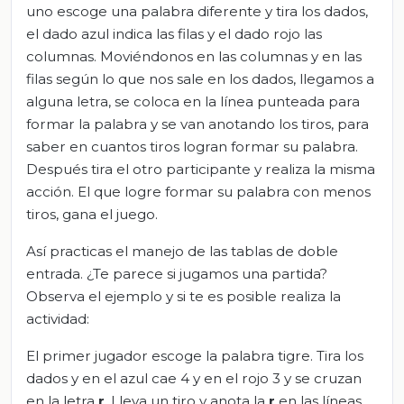
uno escoge una palabra diferente y tira los dados,
el dado azul indica las filas y el dado rojo las
columnas. Moviéndonos en las columnas y en las
filas según lo que nos sale en los dados, llegamos a
alguna letra, se coloca en la línea punteada para
formar la palabra y se van anotando los tiros, para
saber en cuantos tiros logran formar su palabra.
Después tira el otro participante y realiza la misma
acción. El que logre formar su palabra con menos
tiros, gana el juego.
Así practicas el manejo de las tablas de doble
entrada. ¿Te parece si jugamos una partida?
Observa el ejemplo y si te es posible realiza la
actividad:
El primer jugador escoge la palabra tigre. Tira los
dados y en el azul cae 4 y en el rojo 3 y se cruzan
en la letra
r
. Lleva un tiro y anota la
r
en las líneas