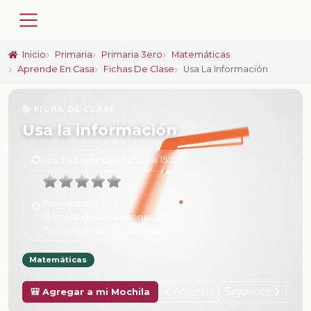
Inicio
Primaria
Primaria 3ero
Matemáticas
Aprende En Casa
Fichas De Clase
Usa La Información
📚 FICHA DE CLASE
Usa la información
6 de Febrero de 2025 a las 15:27
Promedio:
0
Número de valoraciones:
0
Tu calificación:
Sin calificar
Matemáticas
Anterior
Siguiente
🎒 Agregar a mi Mochila