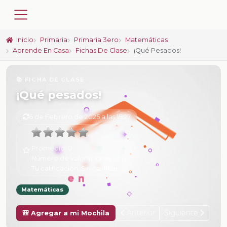
Inicio
Primaria
Primaria 3ero
Matemáticas
Aprende En Casa
Fichas De Clase
¡Qué Pesados!
📚 FICHA DE CLASE
¡Qué pesados!
6 de Febrero de 2025 a las 15:27
Promedio:
0
Número de valoraciones:
0
Tu calificación:
Sin calificar
Matemáticas
Anterior
Siguiente
🎒 Agregar a mi Mochila