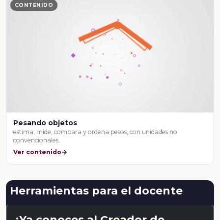
CONTENIDO
Pesando objetos
estima, mide, compara y ordena pesos, con unidades no
convencionales.
Ver contenido
Herramientas para el docente
¿Ya conoces al Creador de