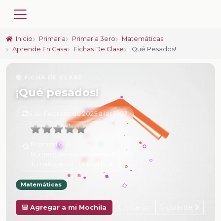
Inicio
Primaria
Primaria 3ero
Matemáticas
Aprende En Casa
Fichas De Clase
¡Qué Pesados!
📚 FICHA DE CLASE
¡Qué pesados!
6 de Febrero de 2025 a las 15:27
Promedio:
0
Número de valoraciones:
0
Tu calificación:
Sin calificar
Matemáticas
Anterior
Siguiente
🎒 Agregar a mi Mochila