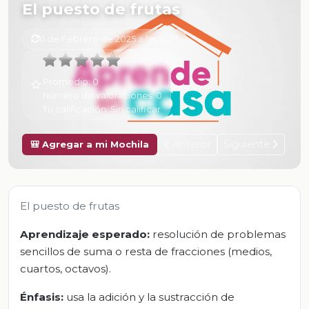
El puesto de frutas
6 de Febrero de 2025 a las 15:27
Promedio:
0
Número de valoraciones:
0
Tu calificación:
Sin calificar
Anterior
Siguiente
🎒 Agregar a mi Mochila
El puesto de frutas
Aprendizaje esperado:
resolución de problemas
sencillos de suma o resta de fracciones (medios,
cuartos, octavos).
Énfasis:
usa la adición y la sustracción de