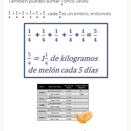
También puedes sumar
cinco veces:
+
+
+
+
=
, cada
es un entero, entonces