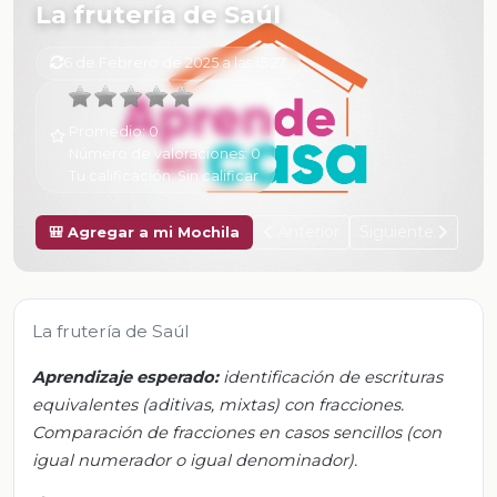
La frutería de Saúl
6 de Febrero de 2025 a las 15:27
Promedio:
0
Número de valoraciones:
0
Tu calificación:
Sin calificar
Anterior
Siguiente
🎒 Agregar a mi Mochila
La frutería de Saúl
Aprendizaje esperado:
identificación de escrituras
equivalentes (aditivas, mixtas) con fracciones.
Comparación de fracciones en casos sencillos (con
igual numerador o igual denominador).