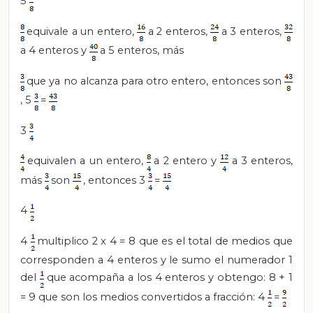
5
equivale a un entero,
a 2 enteros,
a 3 enteros,
a 4 enteros y
a 5 enteros, más
que ya no alcanza para otro entero, entonces son
, 5
=
3
equivalen a un entero,
a 2 entero y
a 3 enteros,
más
son
, entonces 3
=
4
4
multiplico 2 x 4 = 8 que es el total de medios que
corresponden a 4 enteros y le sumo el numerador 1
del
que acompaña a los 4 enteros y obtengo: 8 + 1
= 9 que son los medios convertidos a fracción: 4
=