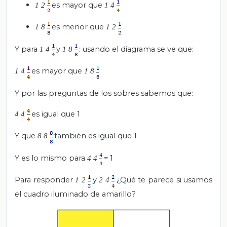
es mayor que
1
2
1
4
es menor que
1
8
1
2
Y para
y
: usando el diagrama se ve que:
1
4
1
8
es mayor que
1
4
1
8
Y por las preguntas de los sobres sabemos que:
es igual que 1
4
4
Y que
también es igual que 1
8
8
Y es lo mismo para
= 1
4
4
Para responder
y
¿Qué te parece si usamos
1
2
2
4
el cuadro iluminado de amarillo?