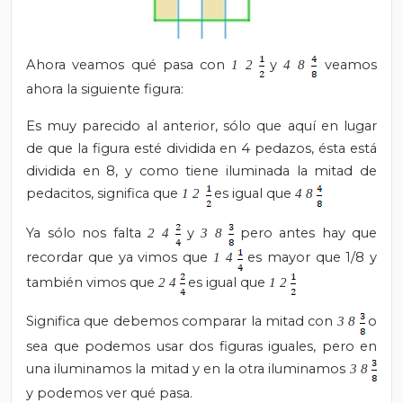
Ahora veamos qué pasa con
y
veamos
1
2
4
8
ahora la siguiente figura:
Es muy parecido al anterior, sólo que aquí en lugar
de que la figura esté dividida en 4 pedazos, ésta está
dividida en 8, y como tiene iluminada la mitad de
pedacitos, significa que
es igual que
1
2
4
8
Ya sólo nos falta
y
pero antes hay que
2
4
3
8
recordar que ya vimos que
es mayor que 1/8 y
1
4
también vimos que
es igual que
2
4
1
2
Significa que debemos comparar la mitad con
o
3
8
sea que podemos usar dos figuras iguales, pero en
una iluminamos la mitad y en la otra iluminamos
3
8
y podemos ver qué pasa.