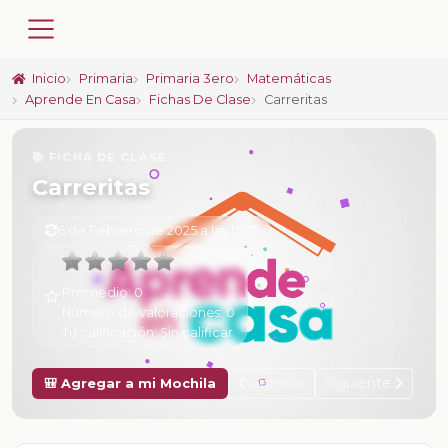
Inicio
Primaria
Primaria 3ero
Matemáticas
Aprende En Casa
Fichas De Clase
Carreritas
📚 FICHA DE CLASE
Carreritas
6 de Febrero de 2025 a las 15:27
Promedio:
0
Número de valoraciones:
0
Tu calificación:
Sin calificar
Anterior
Siguiente
🎒 Agregar a mi Mochila