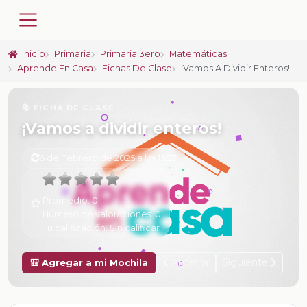
Inicio
Primaria
Primaria 3ero
Matemáticas
Aprende En Casa
Fichas De Clase
¡Vamos A Dividir Enteros!
📚 FICHA DE CLASE
¡Vamos a dividir enteros!
6 de Febrero de 2025 a las 15:27
Promedio:
0
Número de valoraciones:
0
Tu calificación:
Sin calificar
Anterior
Siguiente
🎒 Agregar a mi Mochila