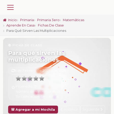
Inicio
Primaria
Primaria 3ero
Matemáticas
Aprende En Casa
Fichas De Clase
Para Qué Sirven Las Multiplicaciones
📚 FICHA DE CLASE
Para qué sirven las
multiplicaciones
6 de Febrero de 2025 a las 15:26
Promedio:
0
Número de valoraciones:
0
Tu calificación:
Sin calificar
Anterior
Siguiente
🎒 Agregar a mi Mochila