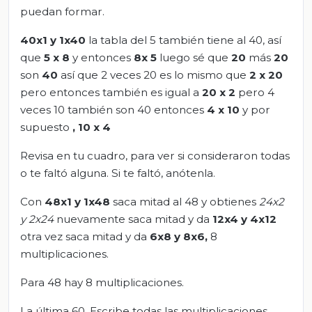
puedan formar.
40x1 y 1x40
la tabla del 5 también tiene al 40, así
que
5 x 8
y entonces
8x 5
luego sé que
20
más
20
son
40
así que 2 veces 20 es lo mismo que
2 x 20
pero entonces también es igual a
20 x 2
pero 4
veces 10 también son 40 entonces
4 x 10
y por
supuesto
, 10 x 4
Revisa en tu cuadro, para ver si consideraron todas
o te faltó alguna. Si te faltó, anótenla.
Con
48x1 y 1x48
saca mitad al 48 y obtienes
24x2
y 2x24
nuevamente saca mitad y da
12x4 y 4x12
otra vez saca mitad y da
6x8 y 8x6,
8
multiplicaciones.
Para 48 hay 8 multiplicaciones.
La última 60. Escribe todas las multiplicaciones.