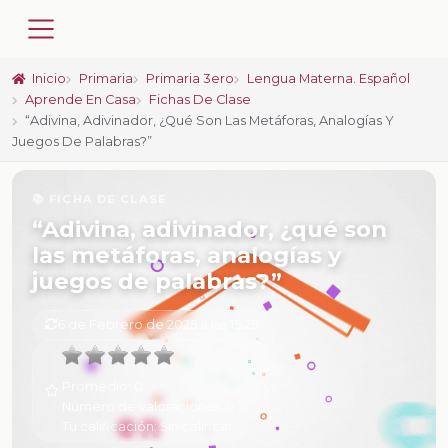
Inicio
Primaria
Primaria 3ero
Lengua Materna. Español
Aprende En Casa
Fichas De Clase
“Adivina, Adivinador, ¿qué Son Las Metáforas, Analogías Y
Juegos De Palabras?”
📚 FICHA DE CLASE
“Adivina, adivinador, ¿qué son
las metáforas, analogías y
juegos de palabras?”
6 de Febrero de 2025 a las 15:25
Promedio:
0
Número de valoraciones:
0
Tu calificación:
Sin calificar