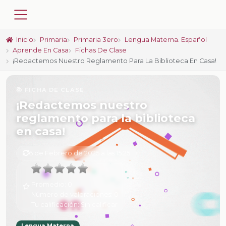
Inicio
Primaria
Primaria 3ero
Lengua Materna. Español
Aprende En Casa
Fichas De Clase
¡Redactemos Nuestro Reglamento Para La Biblioteca En Casa!
📚 FICHA DE CLASE
¡Redactemos nuestro
reglamento para la biblioteca
en casa!
6 de Febrero de 2025 a las 15:25
Promedio:
0
Número de valoraciones:
0
Tu calificación:
Sin calificar
Lengua Materna