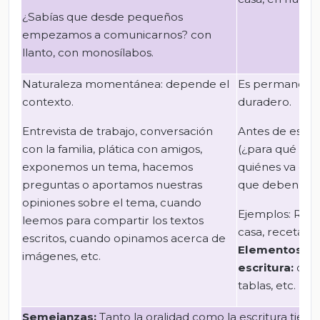
¿Sabías que desde pequeños
empezamos a comunicarnos? con
llanto, con monosílabos.
Naturaleza momentánea: depende el
Es permanente:
contexto.
duradero.
Entrevista de trabajo, conversación
Antes de escribi
con la familia, plática con amigos,
(¿para qué me v
exponemos un tema, hacemos
quiénes va dirig
preguntas o aportamos nuestras
que deben cubr
opiniones sobre el tema, cuando
Ejemplos: Regl
leemos para compartir los textos
casa, recetas de
escritos, cuando opinamos acerca de
Elementos im
imágenes, etc.
escritura:
dibu
tablas, etc.
Semejanzas:
Tanto la oralidad como la escritura tien