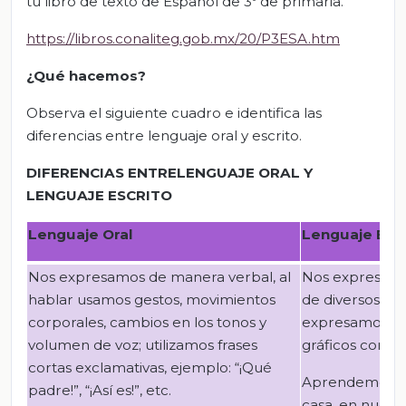
tu libro de texto de Español de 3º de primaria.
https://libros.conaliteg.gob.mx/20/P3ESA.htm
¿Qué hacemos?
Observa el siguiente cuadro e identifica las
diferencias entre lenguaje oral y escrito.
DIFERENCIAS ENTRELENGUAJE ORAL Y
LENGUAJE ESCRITO
Lenguaje Oral
Lenguaje Escr
Nos expresamos de manera verbal, al
Nos expresamos
hablar usamos gestos, movimientos
de diversos ti
corporales, cambios en los tonos y
expresamos a 
volumen de voz; utilizamos frases
gráficos como
cortas exclamativas, ejemplo: “¡Qué
Aprendemos a e
padre!”, “¡Así es!”, etc.
casa, en nuest