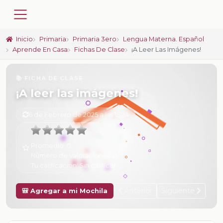
Inicio
Primaria
Primaria 3ero
Lengua Materna. Español
Aprende En Casa
Fichas De Clase
¡A Leer Las Imágenes!
📚 FICHA DE CLASE
¡A leer las imágenes!
6 de Febrero de 2025 a las 15:24
Promedio:
0
Número de valoraciones:
0
Tu calificación:
Sin calificar
Anterior
Siguiente
🎒 Agregar a mi Mochila