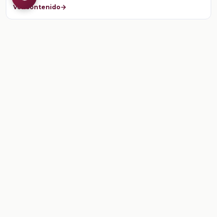
Ver contenido
CONTENIDO
Ficha: El director de orquesta con Carlos Miguel
Prieto
Ficha: El director de orquesta con Carlos Miguel Prieto
Ver contenido
CONTENIDO