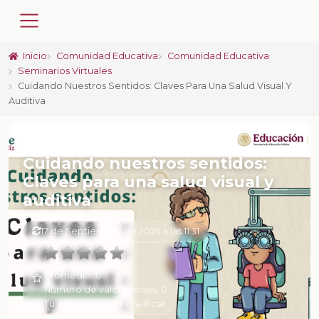
Inicio
Comunidad Educativa
Comunidad Educativa
Seminarios Virtuales
Cuidando Nuestros Sentidos: Claves Para Una Salud Visual Y
Auditiva
📚 SERIE
Cuidando nuestros sentidos:
Claves para una salud visual y
auditiva
17 de Septiembre de 2025 a las 11:31
Promedio:
0
Número de valoraciones:
0
Tu calificación:
Sin calificar