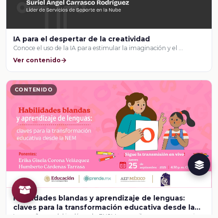
IA para el despertar de la creatividad
Conoce el uso de la IA para estimular la imaginación y el …
Ver contenido
CONTENIDO
Habilidades blandas y aprendizaje de lenguas:
claves para la transformación educativa desde la
NEM
La enseñanza del inglés en la ENSM se concibe como un espacio …