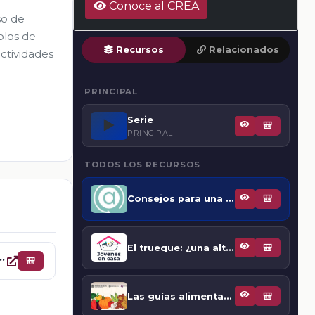
Conoce al CREA
so de
plos de
Recursos
Relacionados
actividades
PRINCIPAL
Serie
▶️
🎒
PRINCIPAL
TODOS LOS RECURSOS
Consejos para una alimentación saludable
🎒
El trueque: ¿una alternativa para el desarrollo sostenible?
🎒
(GASS) promueven una alimentación menos costosa y ambientalmente sostenible
🎒
Las guías alimentarias saludables y sostenibles (GASS) promueven una alimentación menos costosa y ambientalmente sostenible
🎒