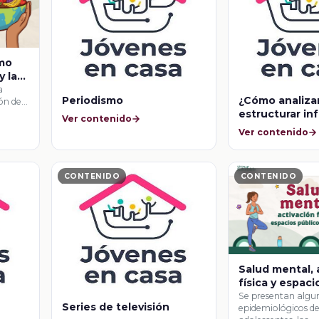
ómo
y la
a
Periodismo
¿Cómo analizar
ón de
estructurar in
Ver contenido
Ver contenido
CONTENIDO
CONTENIDO
Salud mental, 
física y espaci
abiertos
Se presentan algu
Series de televisión
epidemiológicos de 