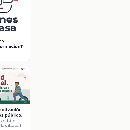
 y
formación?
activación
os públicos
nos datos
la salud de los