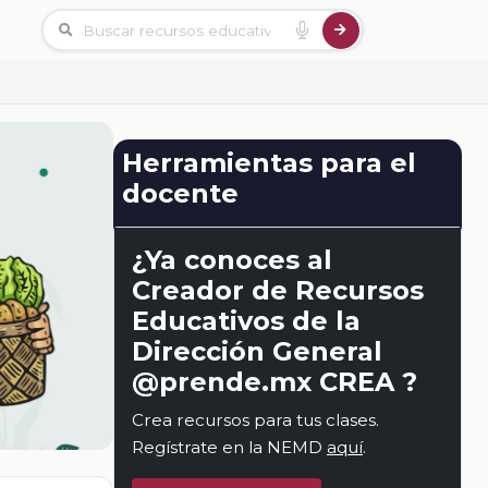
Herramientas para el
docente
¿Ya conoces al
Creador de Recursos
Educativos de la
Dirección General
@prende.mx CREA ?
Crea recursos para tus clases.
Regístrate en la NEMD
aquí
.