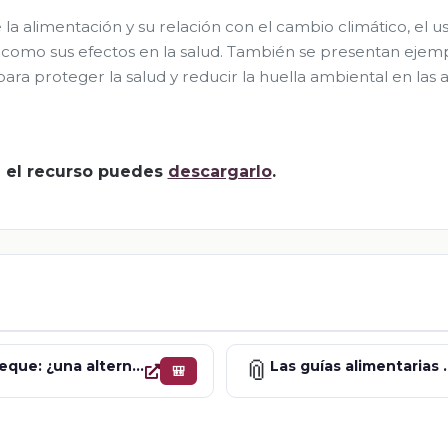
a alimentación y su relación con el cambio climático, el u
sí como sus efectos en la salud. También se presentan ejem
para proteger la salud y reducir la huella ambiental en las 
za el recurso puedes
descargarlo
.
📎
El trueque: ¿una alternativa para el desarrollo sostenible?
Las guías alimentarias saludables y sostenibles 
🎒