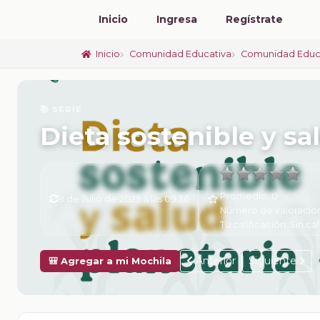
Inicio
Ingresa
Regístrate
Inicio
Comunidad Educativa
Comunidad Educ
📚 SERIE
Dieta sostenible y sa
Promedio:
0
8 de Julio de 2025 a las 09:36
Número de valoracio
Tu calificación:
Sin cal
Anterior
Siguiente
🎒 Agregar a mi Mochila