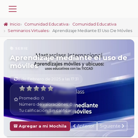
Inicio
Comunidad Educativa
Comunidad Educativa
Seminarios Virtuales
Aprendizaje Mediante El Uso De Móviles
📚 SERIE
Aprendizaje mediante el uso de
móviles
6 de Febrero de 2025 a las 17:31
Promedio:
0
Número de valoraciones:
0
Tu calificación:
Sin calificar
Anterior
Siguiente
🎒 Agregar a mi Mochila