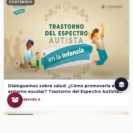
CONTENIDO
Dialoguemos sobre salud. ¿Cómo promoverla en el
entorno escolar? Trastorno del Espectro Autista
en la infancia
Ver contenido
CONTENIDO