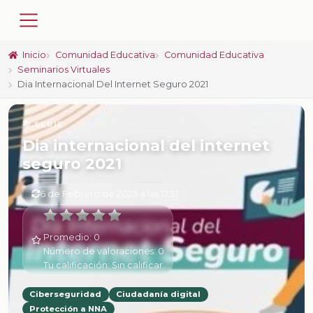
Inicio
Comunidad Educativa
Comunidad Educativa
Seminarios Virtuales
Dia Internacional Del Internet Seguro 2021
📚 SERIE
Dia internacional del internet
seguro 2021
6 de Febrero de 2025 a las 17:31
Promedio:
0
Número de valoraciones:
0
Tu calificación:
Sin calificar
Ciberseguridad
Ciudadanía digital
Protección a NNA