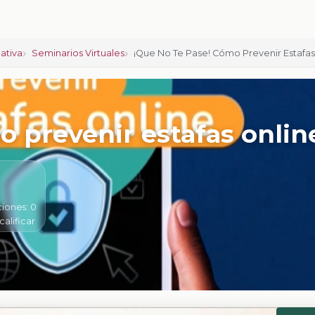
ativa
Seminarios Virtuales
¡Que No Te Pase! Cómo Prevenir Estafas
o prevenir estafas onlin
ciones:
0
calificar