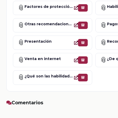
📎
📎
Factores de protección en NNA
Habil
🎒
📎
📎
Otras recomendaciones para el cuidado de datos personales
Pagos
🎒
📎
📎
Presentación
🎒
📎
📎
Venta en internet
🎒
📎
¿Qué son las habilidades para la vida?
🎒
Comentarios