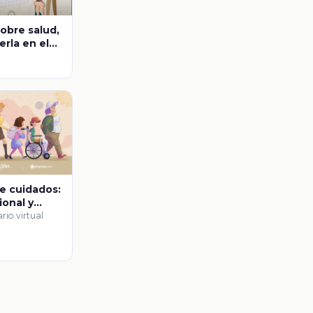
obre salud,
rla en el
r? Estilos
u impacto
ntal
e cuidados:
ional y
 Cuidados
rio virtual