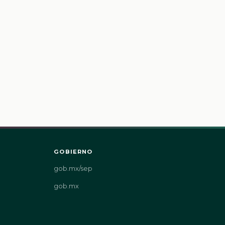
GOBIERNO
gob.mx/sep
gob.mx