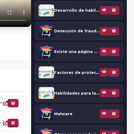
Desarrollo de habilidades para la vida
🎒
Detección de fraudes
🎒
Existe una página donde se pueda verificar la veracidad de una tienda online
🎒
Factores de protección en NNA
🎒
Habilidades para la vida
🎒
de datos personales
🎒
Malware
🎒
 de una tienda online
🎒