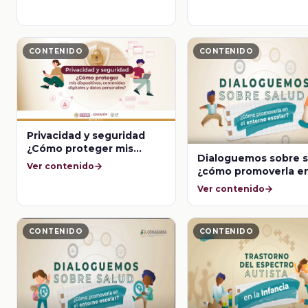
CONTENIDO
CONTENIDO
Privacidad y seguridad
¿Cómo proteger mis
Dialoguemos sobre s
dispositivos, contenidos
Ver contenido
¿cómo promoverla en
digitales y datos
entorno escolar? Pl
personales?
Ver contenido
desarrollo de la infa
CONTENIDO
CONTENIDO