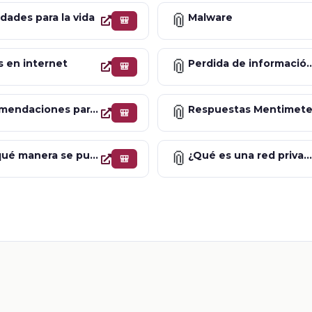
📎
idades para la vida
Malware
🎒
📎
 en internet
Perdida de informació
🎒
📎
Recomendaciones para crear el hábito de aprender a verificar la seguridad de las tiendas online.
Respuestas Mentimete
🎒
📎
¿De qué manera se pueden proteger los datos bancarios si ya fui víctima de fraude?
¿Qué es una red privada o VPN
🎒