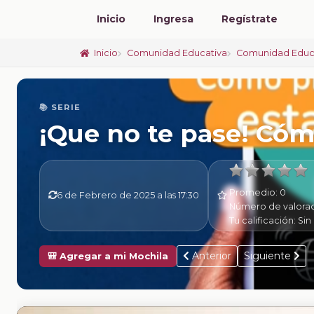
Inicio
Ingresa
Regístrate
Inicio
Comunidad Educativa
Comunidad Educ
📚 SERIE
¡Que no te pase! Cóm
Promedio:
0
6 de Febrero de 2025 a las 17:30
Número de valora
Tu calificación:
Sin 
Anterior
Siguiente
🎒 Agregar a mi Mochila