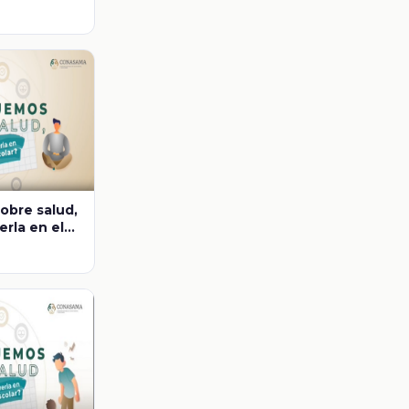
r? Suicidio,
lo en la
ucativa?
obre salud,
rla en el
Vida
 aula.