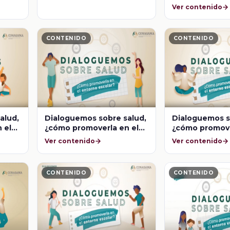
entorno escola
Ver contenido
¿Cómo abordar
comunidad ed
CONTENIDO
CONTENIDO
alud,
Dialoguemos sobre salud,
Dialoguemos s
 el
¿cómo promoverla en el
¿cómo promove
eno
entorno escolar? Pleno
entorno escolar? 
Ver contenido
Ver contenido
ncia
desarrollo de la
saludable en el
adolescencia
CONTENIDO
CONTENIDO