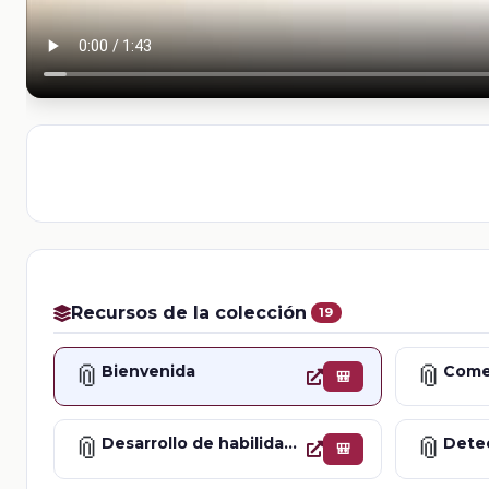
Recursos de la colección
19
📎
📎
Bienvenida
Comen
🎒
📎
📎
Desarrollo de habilidades para la vida
Detec
🎒