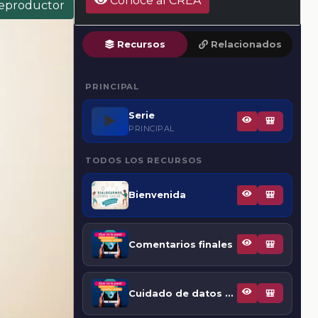
Conoce al CREA
reproductor
Recursos
Relacionados
PRINCIPAL
Serie
▶️
🎒
PRINCIPAL
TODOS LOS RECURSOS
Bienvenida
🎒
Comentarios finales
🎒
Cuidado de datos personales
🎒