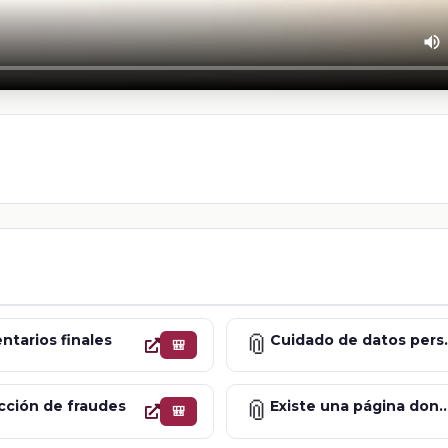
📎
tarios finales
Cuidado 
🎒
📎
ción de fraudes
Existe una página donde se pueda verificar la veracidad
🎒