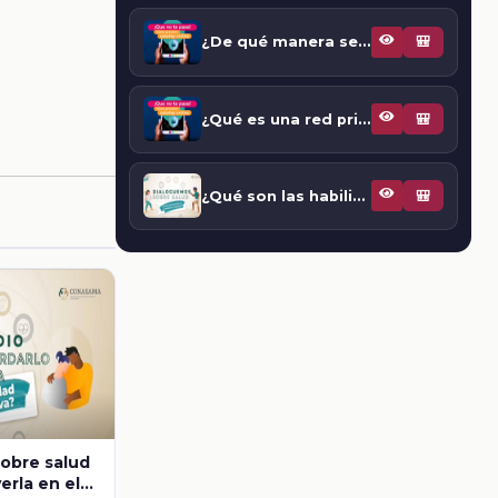
¿De qué manera se pueden proteger los datos bancarios si ya fui víctima de fraude?
🎒
¿Qué es una red privada o VPN?
🎒
¿Qué son las habilidades para la vida?
🎒
obre salud
rla en el