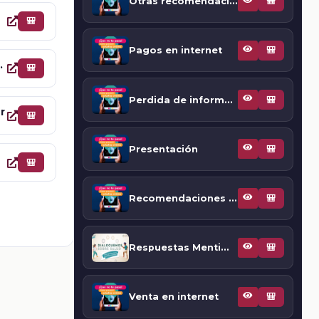
Otras recomendaciones para el cuidado de datos personales
🎒
🎒
Pagos en internet
🎒
n en internet
🎒
Perdida de información en internet
🎒
r
🎒
Presentación
🎒
?
🎒
Recomendaciones para crear el hábito de aprender a verificar la seguridad de las tiendas online.
🎒
Respuestas Mentimeter
🎒
Venta en internet
🎒