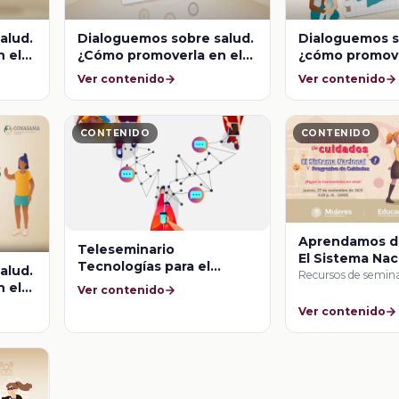
alud.
Dialoguemos sobre salud.
Dialoguemos s
 el
¿Cómo promoverla en el
¿cómo promove
entorno escolar?
entorno escola
Ver contenido
Ver contenido
tro
Habilidades para la vida
de crianza y s
a
dentro del aula
en la salud me
CONTENIDO
CONTENIDO
Aprendamos d
Teleseminario
El Sistema Nac
Tecnologías para el
alud.
Progresivo de
Recursos de semina
aprendizaje online y
 el
Ver contenido
offline
oso
Ver contenido
 en el