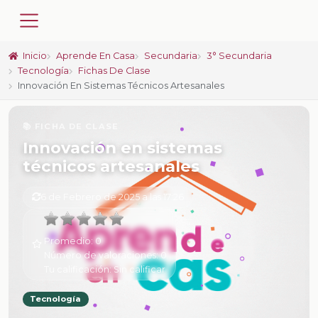
Inicio
Aprende En Casa
Secundaria
3° Secundaria
Tecnología
Fichas De Clase
Innovación En Sistemas Técnicos Artesanales
📚 FICHA DE CLASE
Innovación en sistemas
técnicos artesanales
6 de Febrero de 2025 a las 17:26
Promedio:
0
Número de valoraciones:
0
Tu calificación:
Sin calificar
Tecnología