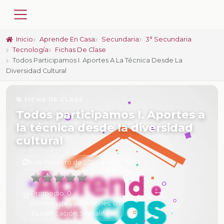
Inicio
Aprende En Casa
Secundaria
3° Secundaria
Tecnología
Fichas De Clase
Todos Participamos I. Aportes A La Técnica Desde La
Diversidad Cultural
📚 FICHA DE CLASE
Todos participamos I. Aportes a
la técnica desde la diversidad
cultural
6 de Febrero de 2025 a las 17:26
Promedio:
0
Número de valoraciones:
0
Tu calificación:
Sin calificar