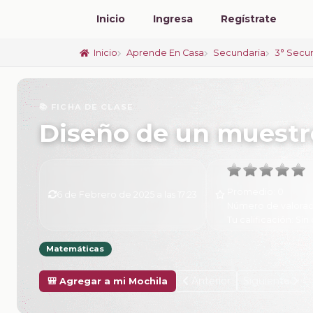
Inicio
Ingresa
Regístrate
Inicio
Aprende En Casa
Secundaria
3° Secu
📚 FICHA DE CLASE
Diseño de un muestr
Promedio:
0
6 de Febrero de 2025 a las 17:23
Número de valorac
Tu calificación:
Sin 
Matemáticas
Anterior
Siguiente
🎒 Agregar a mi Mochila