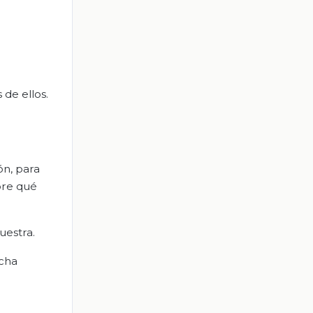
 de ellos.
ón, para
bre qué
uestra.
icha