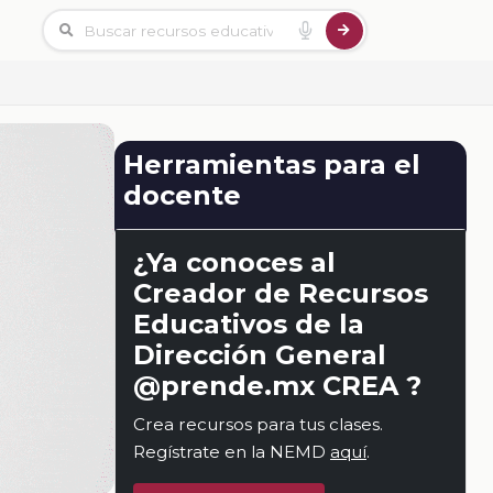
Herramientas para el
docente
¿Ya conoces al
Creador de Recursos
Educativos de la
Dirección General
@prende.mx CREA ?
Crea recursos para tus clases.
Regístrate en la NEMD
aquí
.