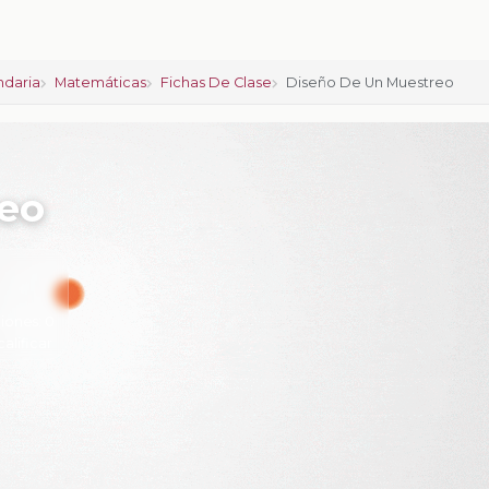
ndaria
Matemáticas
Fichas De Clase
Diseño De Un Muestreo
eo
iones:
0
calificar