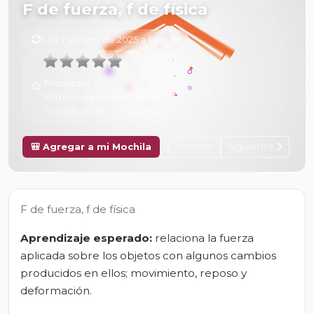
F de fuerza, f de física
6 de Febrero de 2025 a las 15:18
Promedio:
0
Número de valoraciones:
0
Tu calificación:
Sin calificar
Anterior
Siguiente
🎒 Agregar a mi Mochila
F de fuerza, f de física
Aprendizaje esperado:
relaciona la fuerza
aplicada sobre los objetos con algunos cambios
producidos en ellos; movimiento, reposo y
deformación.