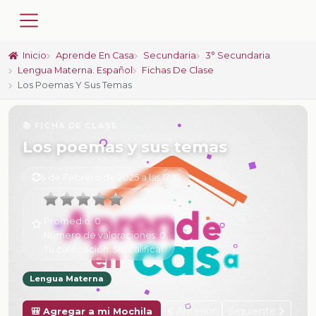
Inicio
Aprende En Casa
Secundaria
3° Secundaria
Lengua Materna. Español
Fichas De Clase
Los Poemas Y Sus Temas
📚 FICHA DE CLASE
Los poemas y sus temas
6 de Febrero de 2025 a las 17:19
Promedio:
0
Número de valoraciones:
0
Tu calificación:
Sin calificar
Lengua Materna
Anterior
Siguiente
🎒 Agregar a mi Mochila