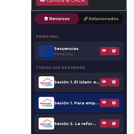
Conoce al CREA
Recursos
Relacionados
PRINCIPAL
Secuencias
▶️
🎒
PRINCIPAL
TODOS LOS RECURSOS
Sesión 1. El Islam: el pasado y el presente
🎒
Sesión 1. Para empezar
🎒
Sesión 2. La reforma soviética de Gorbachov
🎒