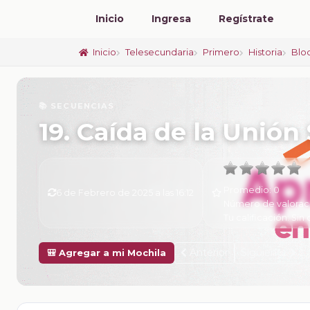
Inicio
Ingresa
Regístrate
Inicio
Telesecundaria
Primero
Historia
Blo
📚 SECUENCIAS
19. Caída de la Unión
Promedio:
0
6 de Febrero de 2025 a las 16:12
Número de valorac
Tu calificación:
Sin 
Anterior
Siguiente
🎒 Agregar a mi Mochila