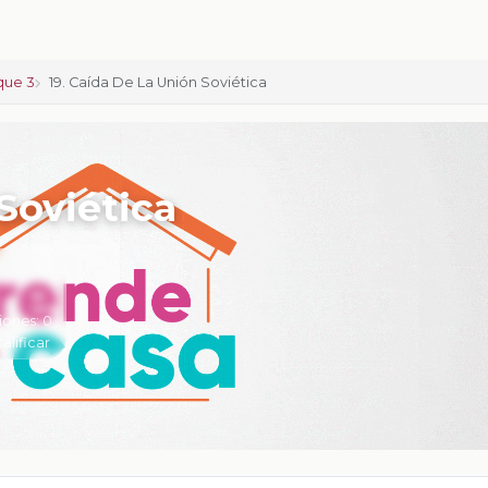
que 3
19. Caída De La Unión Soviética
 Soviética
iones:
0
calificar