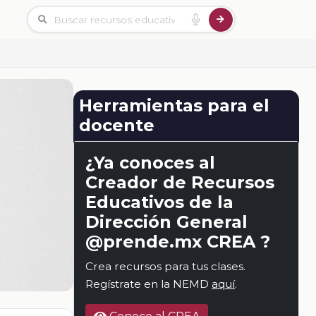
Herramientas para el
docente
¿Ya conoces al
Creador de Recursos
Educativos de la
Dirección General
@prende.mx CREA ?
Crea recursos para tus clases.
Regístrate en la NEMD
aquí
.