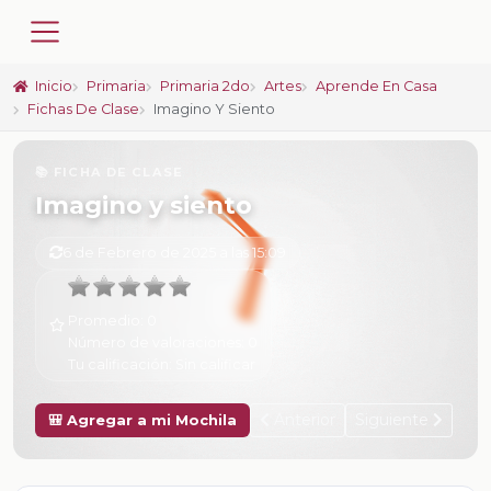
Inicio
Primaria
Primaria 2do
Artes
Aprende En Casa
Fichas De Clase
Imagino Y Siento
📚 FICHA DE CLASE
Imagino y siento
6 de Febrero de 2025 a las 15:09
Promedio:
0
Número de valoraciones:
0
Tu calificación:
Sin calificar
Anterior
Siguiente
🎒 Agregar a mi Mochila