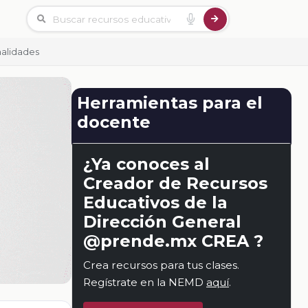
nalidades
Herramientas para el
docente
¿Ya conoces al
Creador de Recursos
Educativos de la
Dirección General
@prende.mx CREA ?
Crea recursos para tus clases.
Regístrate en la NEMD
aquí
.