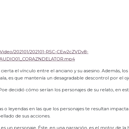
C/Video/202101/202101-RSC-CEw2cZVDv8-
3_AUDIO01_CORAZNDELATOR.mp4
 cierta el vínculo entre el anciano y su asesino. Además, lo
ñala, es que mantenía un desagradable descontrol por el ojo
oe decidió cómo serían los personajes de su relato, en est
 o leyendas en las que los personajes te resultan impacta
ellado de sus acciones.
es un personaje. Éste, en una narración, es el motor de la hi