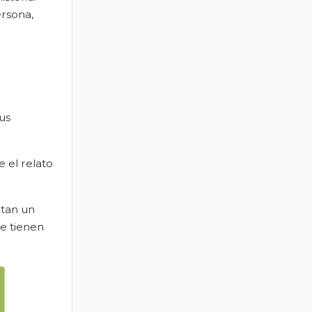
ersona,
sus
e el relato
ntan un
ue tienen