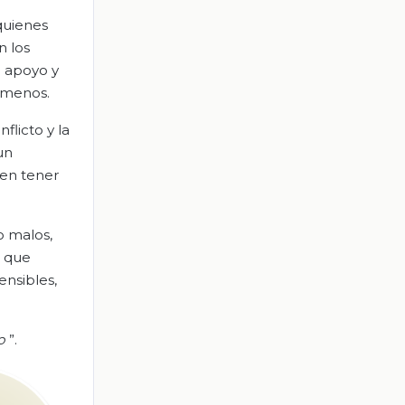
(quienes
n los
 apoyo y
n menos.
licto y la
un
ben tener
o malos,
n que
ensibles,
to
”.