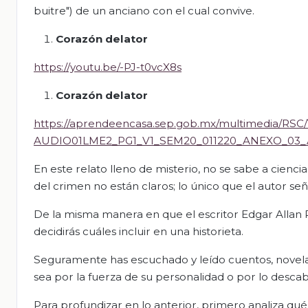
buitre") de un anciano con el cual convive.
Corazón delator
https://youtu.be/-PJ-t0vcX8s
Corazón delator
https://aprendeencasa.sep.gob.mx/multimedia/RS
AUDIO01LME2_PG1_V1_SEM20_011220_ANEXO_0
En este relato lleno de misterio, no se sabe a ciencia
del crimen no están claros; lo único que el autor se
De la misma manera en que el escritor Edgar Allan P
decidirás cuáles incluir en una historieta.
Seguramente has escuchado y leído cuentos, novelas
sea por la fuerza de su personalidad o por lo descab
Para profundizar en lo anterior, primero analiza qué 