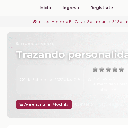
Inicio
Ingresa
Regístrate
Inicio
Aprende En Casa
Secundaria
3° Secu
📚 FICHA DE CLASE
Trazando personalid
Promedio:
0
6 de Febrero de 2025 a las 17:19
Número de valorac
Tu calificación:
Sin 
Anterior
Siguiente
🎒 Agregar a mi Mochila