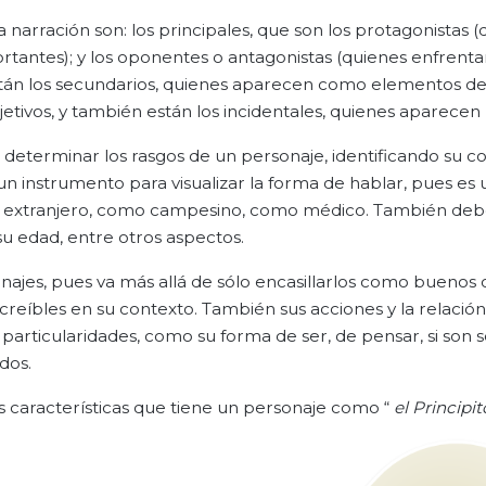
a narración son: los principales, que son los protagonistas 
tantes); y los oponentes o antagonistas (quienes enfrenta
tán los secundarios, quienes aparecen como elementos de
etivos, y también están los incidentales, quienes aparece
terminar los rasgos de un personaje, identificando su conf
 un instrumento para visualizar la forma de hablar, pues es 
mo extranjero, como campesino, como médico. También de
su edad, entre otros aspectos.
sonajes, pues va más allá de sólo encasillarlos como buenos 
 creíbles en su contexto. También sus acciones y la relació
particularidades, como su forma de ser, de pensar, si son s
dos.
s características que tiene un personaje como “
el Principi