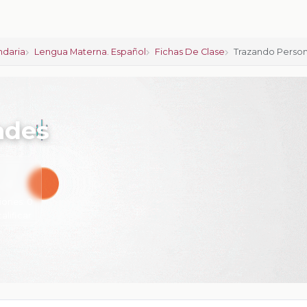
ndaria
Lengua Materna. Español
Fichas De Clase
Trazando Perso
ades
iones:
0
calificar