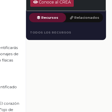
Conoce al CREA
Recursos
Relacionados
TODOS LOS RECURSOS
ntificarás
sonajes de
 físicas
ntificado
“El corazón
"ojo de