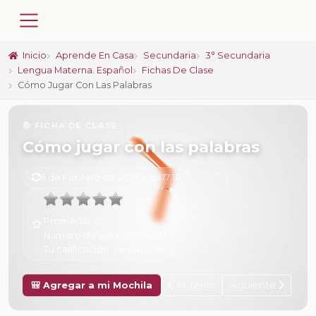
Inicio
Aprende En Casa
Secundaria
3° Secundaria
Lengua Materna. Español
Fichas De Clase
Cómo Jugar Con Las Palabras
📚 FICHA DE CLASE
Cómo jugar con las palabras
6 de Febrero de 2025 a las 17:18
Promedio:
0
Número de valoraciones:
0
Tu calificación:
Sin calificar
Anterior
Siguiente
🎒 Agregar a mi Mochila