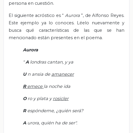
persona en cuestión.
El siguiente acróstico es “
Aurora
”, de Alfonso Reyes.
Este ejemplo ya lo conoces. Léelo nuevamente y
busca qué características de las que se han
mencionado están presentes en el poema.
Aurora
"
A
londras cantan, y ya
U
n ansia de
amanecer
R
emece
la noche ida
O
ro y plata y
rosicler
R
espóndeme, ¿quién será?
A
urora, quién ha de ser".