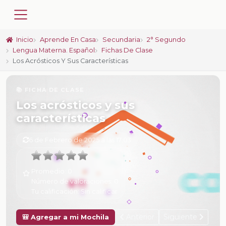
Inicio
Aprende En Casa
Secundaria
2° Segundo
Lengua Materna. Español
Fichas De Clase
Los Acrósticos Y Sus Características
📚 FICHA DE CLASE
Los acrósticos y sus
características
6 de Febrero de 2025 a las 17:03
Promedio:
0
Número de valoraciones:
0
Tu calificación:
Sin calificar
Anterior
Siguiente
🎒 Agregar a mi Mochila