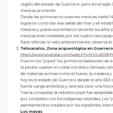
región del estado de Guerrero, pero en el siglo 
mexicas al oriente.
Desde las primeras incursiones mexicas hasta 144
lograron controlar esa salida del mar y se estab
mexicas y yopes aumentaron durante los años pre
mexicas eran resistidas por los cuatro cacicazgo
Para reforzar lo visto anteriormente, observa el 
Tehuacalco
, Zona arqueológica en Guerrero
https://www.youtube.com/watch?v=trUUstG9HY
Fueron los “yopes” los primeros habitantes de e
la piedra; usaban el cristal volcánico llamado o
de materias primas como el hueso, la madera y l
hoy es el estado de Guerrero desde el año 650 
fuerte carga simbólica y, rara vez, tuvo una func
Tras la conquista, la rebelión yope fue aplasta
por completo con los indígenas rebeldes. Los 
asentamientos creados por los españoles, inter
Los mayas