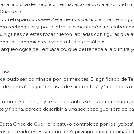
s a la costa del Pacífico. Tehuacalco se ubica al sur del m
 Guerrero.
o prehispánico posee 2 elementos particularmente singul
sma rectangular y, por el otro, la cimentación fue elaborad
 Algunas de estas rocas fueron labradas con figuras que a
nos astronómicos y a varios rituales acuáticos.
a arqueológica de Tehuacalco, que pertenece a la cultura 
GUnw
ca pudo ser dominada por los mexicas. El significado de T
ja de piedra”; “lugar de casas de sacerdotes”, y “lugar de la 
ía como Yopitzingo y a sus habitantes se les denominaba y
co y flecha, parece describir a una sociedad guerrera de c
a Costa Chica de Guerrero estuvo controlada por los “yopes”
osos cazadores. El señorío de Yopitzingo había dominado 