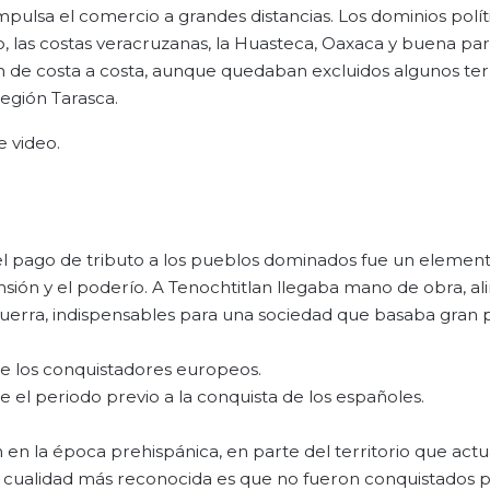
ulsa el comercio a grandes distancias. Los dominios polít
 las costas veracruzanas, la Huasteca, Oaxaca y buena par
n de costa a costa, aunque quedaban excluidos algunos terr
región Tarasca.
e video.
l pago de tributo a los pueblos dominados fue un elemen
ansión y el poderío. A Tenochtitlan llegaba mano de obra, a
a guerra, indispensables para una sociedad que basaba gran 
de los conquistadores europeos.
 el periodo previo a la conquista de los españoles.
n en la época prehispánica, en parte del territorio que ac
 cualidad más reconocida es que no fueron conquistados p