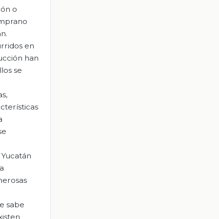
ión o
Temprano
n.
urridos en
rucción han
los se
s,
cterísticas
a
se
e Yucatán
la
merosas
Se sabe
xisten