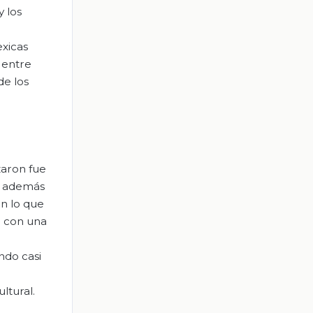
y los
exicas
 entre
de los
zaron fue
s, además
en lo que
l con una
ndo casi
ltural.