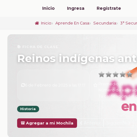
Inicio
Ingresa
Regístrate
Inicio
Aprende En Casa
Secundaria
3° Secu
📚 FICHA DE CLASE
Reinos indígenas ante
Promedio:
0
6 de Febrero de 2025 a las 17:17
Número de valorac
Tu calificación:
Sin 
Historia
Anterior
Siguiente
🎒 Agregar a mi Mochila