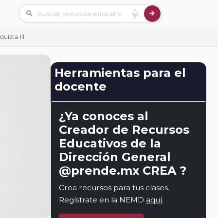
ista III
Herramientas para el
docente
¿Ya conoces al
Creador de Recursos
Educativos de la
Dirección General
@prende.mx CREA ?
Crea recursos para tus clases.
Regístrate en la NEMD
aquí
.