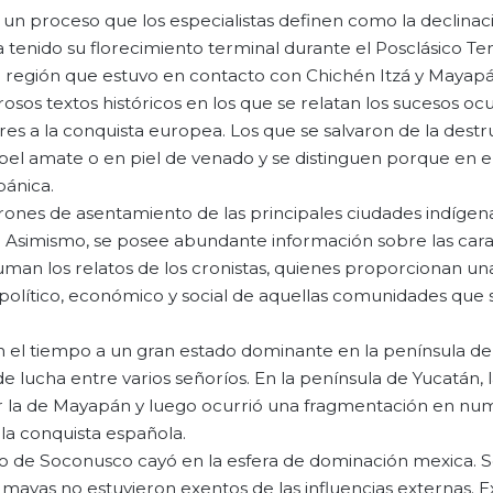
n proceso que los especialistas definen como la declinac
ía tenido su florecimiento terminal durante el Posclásico 
a región que estuvo en contacto con Chichén Itzá y Mayapá
rosos textos históricos en los que se relatan los sucesos oc
ores a la conquista europea. Los que se salvaron de la dest
el amate o en piel de venado y se distinguen porque en el
pánica.
rones de asentamiento de las principales ciudades indígena
. Asimismo, se posee abundante información sobre las cara
 suman los relatos de los cronistas, quienes proporcionan un
 político, económico y social de aquellas comunidades que 
n el tiempo a un gran estado dominante en la península d
e lucha entre varios señoríos. En la península de Yucatán, 
 la de Mayapán y luego ocurrió una fragmentación en nu
 la conquista española.
orío de Soconusco cayó en la esfera de dominación mexica. 
 mayas no estuvieron exentos de las influencias externas. E