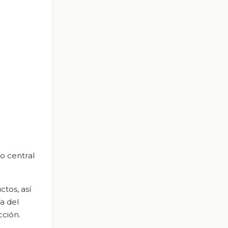
o central
tos, así
a del
cción.