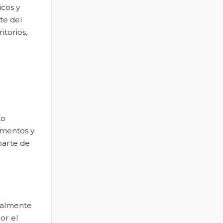
icos y
te del
itorios,
to
limentos y
parte de
tualmente
or el