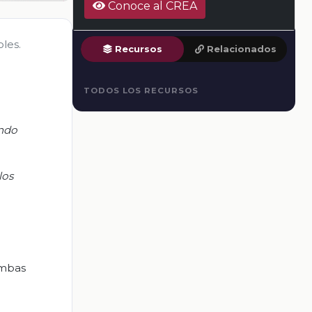
Conoce al CREA
les.
Recursos
Relacionados
TODOS LOS RECURSOS
ando
los
ambas