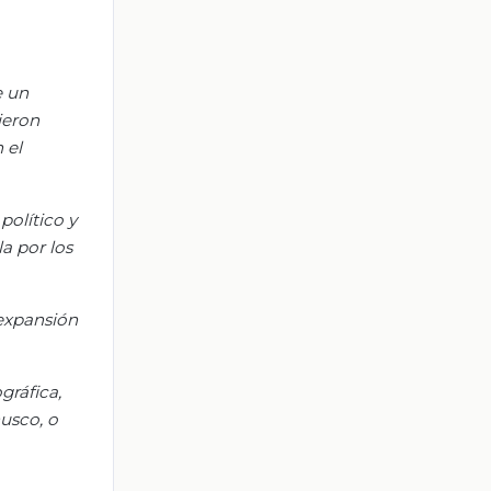
e un
ieron
 el
político y
a por los
 expansión
gráfica,
usco, o