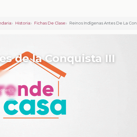
ndaria
Historia
Fichas De Clase
Reinos Indígenas Antes De La Conqu
s de la Conquista III
iones:
0
calificar