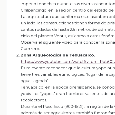
imperio tenochca durante sus diversas incursione
Chilpancingo, en la región centro del estado de
La arquitectura que conforma este asentamient
un lado, las construcciones tienen forma de pri
cantos rodados de hasta 2.5 metros de diámetro.
ciclo del planeta Venus, así como a otros fenóme
Observa el siguiente video para conocer la zon
Guerrero.
Zona Arqueológica de
Tehuacalco
.
https://www.youtube.com/watch?v=omLRobC
Es relevante reconocer que la cultura yope nun
tiene tres variables etimológicas: “lugar de la ca
agua sagrada”.
Tehuacalco, en la época prehispánica, se conoc
yopis. Los “yopes” eran hombres valientes de ar
recolectores.
Durante el Posclásico (900-1521), la región de l
además de ser agricultores, también fueron fam