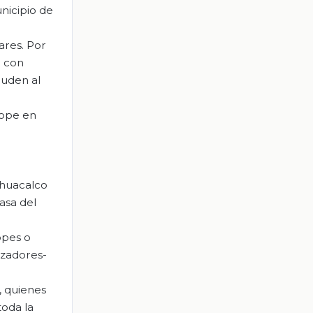
unicipio de
ares. Por
a con
luden al
yope en
ehuacalco
casa del
opes o
azadores-
, quienes
toda la