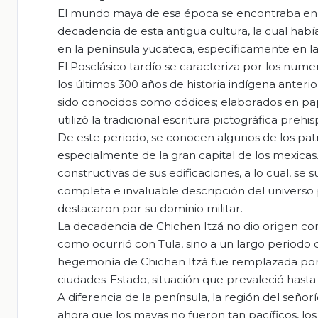
El mundo maya de esa época se encontraba en u
decadencia de esta antigua cultura, la cual hab
en la península yucateca, específicamente en l
El Posclásico tardío se caracteriza por los nume
los últimos 300 años de historia indígena anteri
sido conocidos como códices; elaborados en pap
utilizó la tradicional escritura pictográfica prehis
De este periodo, se conocen algunos de los pat
especialmente de la gran capital de los mexicas
constructivas de sus edificaciones, a lo cual, se
completa e invaluable descripción del universo
destacaron por su dominio militar.
La decadencia de Chichen Itzá no dio origen co
como ocurrió con Tula, sino a un largo periodo d
hegemonía de Chichen Itzá fue remplazada por
ciudades-Estado, situación que prevaleció hasta
A diferencia de la península, la región del señ
ahora que los mayas no fueron tan pacíficos, los