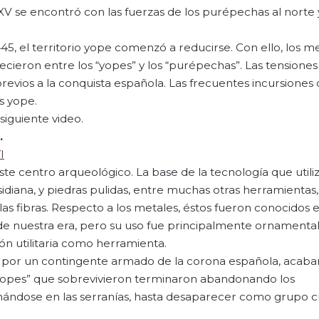
XV se encontró con las fuerzas de los purépechas al norte 
5, el territorio yope comenzó a reducirse. Con ello, los m
lecieron entre los “yopes” y los “purépechas”. Las tensiones
vios a la conquista española. Las frecuentes incursiones 
s yope.
siguiente video.
.
I
ste centro arqueológico. La base de la tecnología que utili
bsidiana, y piedras pulidas, entre muchas otras herramienta
as fibras. Respecto a los metales, éstos fueron conocidos 
de nuestra era, pero su uso fue principalmente ornamenta
ión utilitaria como herramienta.
da por un contingente armado de la corona española, acaba
“yopes” que sobrevivieron terminaron abandonando los
nándose en las serranías, hasta desaparecer como grupo cu