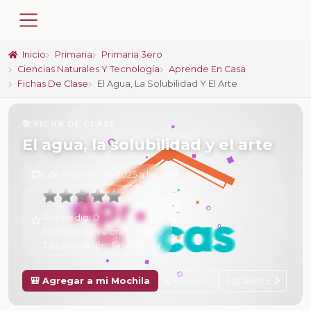
Inicio
Primaria
Primaria 3ero
Ciencias Naturales Y Tecnología
Aprende En Casa
Fichas De Clase
El Agua, La Solubilidad Y El Arte
📚 FICHA DE CLASE
El agua, la solubilidad y el arte
6 de Febrero de 2025 a las 15:18
Promedio:
0
Número de valoraciones:
0
Tu calificación:
Sin calificar
Anterior
Siguiente
🎒 Agregar a mi Mochila