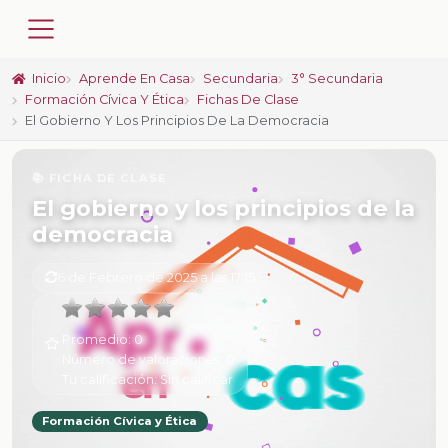
Inicio
Aprende En Casa
Secundaria
3° Secundaria
Formación Cívica Y Ética
Fichas De Clase
El Gobierno Y Los Principios De La Democracia
📚 FICHA DE CLASE
El gobierno y los principios de la
democracia
6 de Febrero de 2025 a las 17:15
Promedio:
0
Número de valoraciones:
0
Tu calificación:
Sin calificar
Formación Cívica y Ética