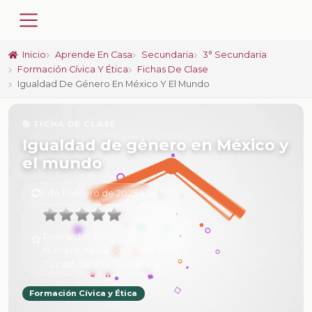
Inicio
Aprende En Casa
Secundaria
3° Secundaria
Formación Cívica Y Ética
Fichas De Clase
Igualdad De Género En México Y El Mundo
📚 FICHA DE CLASE
Igualdad de género en México y
el mundo
6 de Febrero de 2025 a las 17:15
Promedio:
0
Número de valoraciones:
0
Tu calificación:
Sin calificar
Formación Cívica y Ética