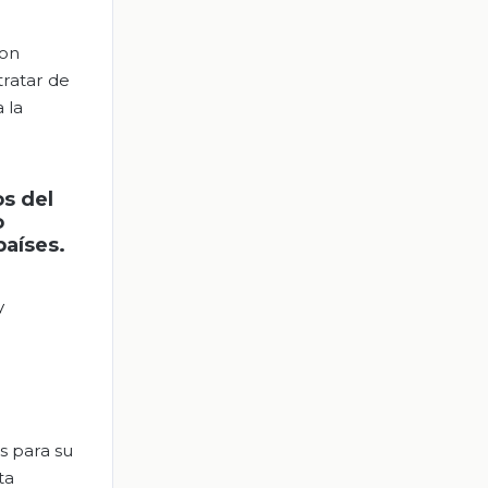
con
tratar de
 la
os del
o
países.
y
s para su
ta