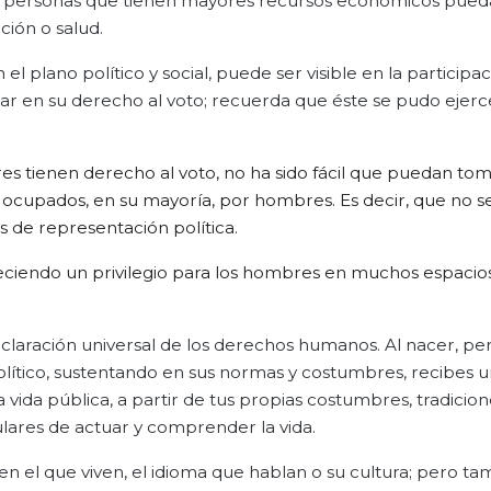
as personas que tienen mayores recursos económicos pued
ción o salud.
 plano político y social, puede ser visible en la participac
nsar en su derecho al voto; recuerda que éste se pudo ejerc
es tienen derecho al voto, no ha sido fácil que puedan to
 ocupados, en su mayoría, por hombres. Es decir, que no s
s de representación política.
reciendo un privilegio para los hombres en muchos espacios
declaración universal de los derechos humanos. Al nacer, pe
olítico, sustentando en sus normas y costumbres, recibes
a vida pública, a partir de tus propias costumbres, tradicion
ulares de actuar y comprender la vida.
en el que viven, el idioma que hablan o su cultura; pero t