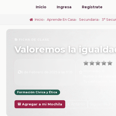
Inicio
Ingresa
Regístrate
Inicio
Aprende En Casa
Secundaria
3° Secu
📚 FICHA DE CLASE
Valoremos la igualda
Promedio:
0
6 de Febrero de 2025 a las 17:15
Número de valorac
Tu calificación:
Sin 
Formación Cívica y Ética
Anterior
Siguiente
🎒 Agregar a mi Mochila