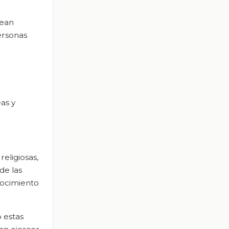
sean
personas
.
eas y
religiosas,
de las
nocimiento
 estas