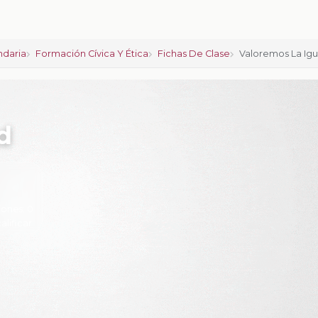
ndaria
Formación Cívica Y Ética
Fichas De Clase
Valoremos La Ig
d
iones:
0
calificar