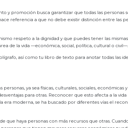
to y promoción busca garantizar que todas las personas 
 hace referencia a que no debe existir distinción entre las 
mismo respeto a la dignidad y que puedes tener las mismas
ea de la vida —económica, social, política, cultural o civil—
lígrafo, así como tu libro de texto para anotar todas las id
as personas, ya sea físicas, culturales, sociales, económicas y 
sventajas para otras. Reconocer que esto afecta a la vida 
 la era moderna, se ha buscado por diferentes vías el reco
ho de que haya personas con más recursos que otras. Cuando