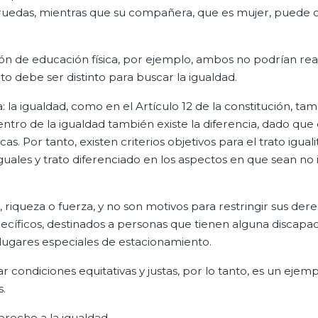
 ruedas, mientras que su compañera, que es mujer, puede 
ión de educación física, por ejemplo, ambos no podrían real
ato debe ser distinto para buscar la igualdad.
 la igualdad, como en el Artículo 12 de la constitución, ta
 dentro de la igualdad también existe la diferencia, dado que
. Por tanto, existen criterios objetivos para el trato iguali
guales y trato diferenciado en los aspectos en que sean no i
, riqueza o fuerza, y no son motivos para restringir sus der
cíficos, destinados a personas que tienen alguna discapac
 lugares especiales de estacionamiento.
 condiciones equitativas y justas, por lo tanto, es un ejem
s.
erecho a la igualdad.