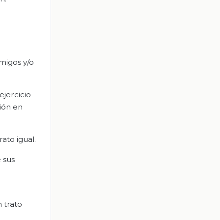
amigos y/o
ejercicio
ción en
ato igual.
 sus
 trato