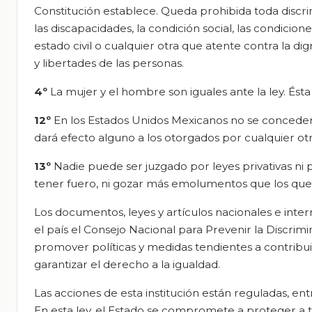
Constitución establece. Queda prohibida toda discri
las discapacidades, la condición social, las condiciones
estado civil o cualquier otra que atente contra la 
y libertades de las personas.
4º
La mujer y el hombre son iguales ante la ley. Ésta 
12º
En los Estados Unidos Mexicanos no se concederán
dará efecto alguno a los otorgados por cualquier otr
13º
Nadie puede ser juzgado por leyes privativas ni
tener fuero, ni gozar más emolumentos que los que s
Los documentos, leyes y artículos nacionales e inte
el país el Consejo Nacional para Prevenir la Discrim
promover políticas y medidas tendientes a contribuir a
garantizar el derecho a la igualdad.
Las acciones de esta institución están reguladas, ent
En esta ley, el Estado se compromete a proteger a t