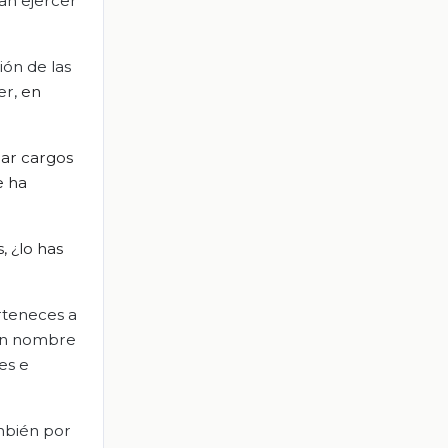
an ejercer
ión de las
er,
en
mar cargos
e ha
, ¿lo ha
s
rteneces a
 un nombre
es e
ambién por