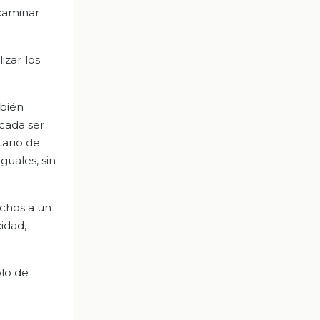
caminar
izar los
mbién
 cada ser
tario de
guales, sin
echos a un
idad,
plo de