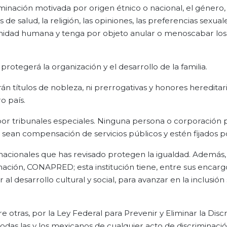
minación motivada por origen étnico o nacional, el género, 
 de salud, la religión, las opiniones, las preferencias sexuale
dignidad humana y tenga por objeto anular o menoscabar lo
protegerá la organización y el desarrollo de la familia.
 títulos de nobleza, ni prerrogativas y honores hereditario
o país.
 por tribunales especiales. Ninguna persona o corporación
ean compensación de servicios públicos y estén fijados por
rnacionales que has revisado protegen la igualdad. Además,
inación, CONAPRED; esta institución tiene, entre sus encarg
l desarrollo cultural y social, para avanzar en la inclusión 
re otras, por la Ley Federal para Prevenir y Eliminar la Disc
odas las y los mexicanos de cualquier acto de discriminació