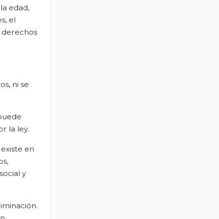
la edad,
s, el
s derechos
s, ni se
 puede
 la ley.
 existe en
os,
social y
riminación.
n.