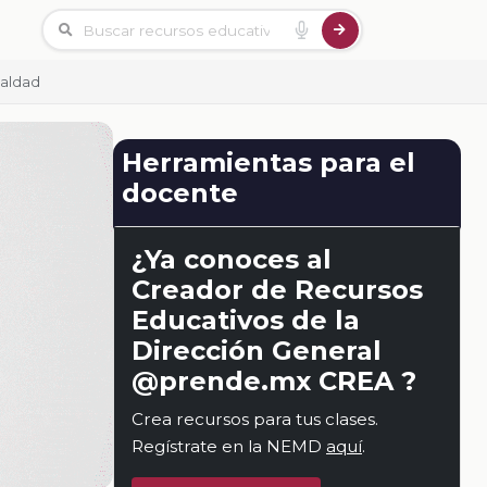
ualdad
Herramientas para el
docente
¿Ya conoces al
Creador de Recursos
Educativos de la
Dirección General
@prende.mx CREA ?
Crea recursos para tus clases.
Regístrate en la NEMD
aquí
.