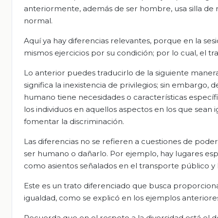
anteriormente, además de ser hombre, usa silla de
normal.
Aquí ya hay diferencias relevantes, porque en la ses
mismos ejercicios por su condición; por lo cual, el tr
Lo anterior puedes traducirlo de la siguiente manera:
significa la inexistencia de privilegios; sin embargo,
humano tiene necesidades o características específicas
los individuos en aquellos aspectos en los que sean i
fomentar la discriminación.
Las diferencias no se refieren a cuestiones de poder
ser humano o dañarlo. Por ejemplo, hay lugares espe
como asientos señalados en el transporte público y
Este es un trato diferenciado que busca proporcionar
igualdad, como se explicó en los ejemplos anteriore
Recuerda que en el respeto a la diversidad está el d