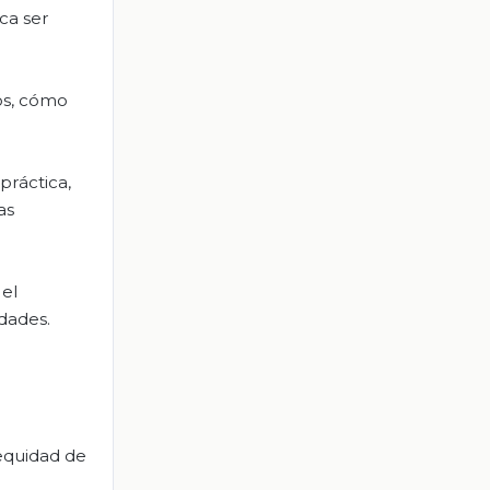
ica ser
os, cómo
práctica,
as
 el
ldades.
 equidad de