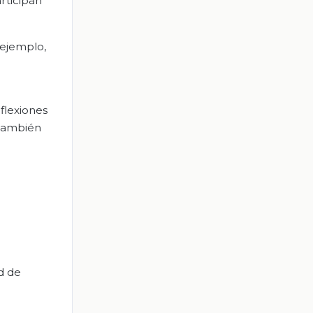
rticipan
 ejemplo,
eflexiones
 También
d de