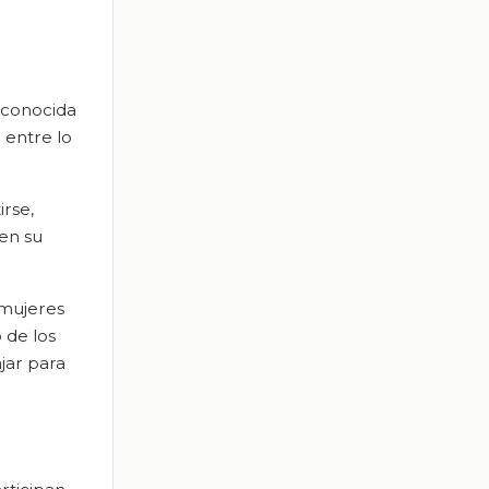
e conocida
 entre lo
rse,
 en su
 mujeres
 de los
ajar para