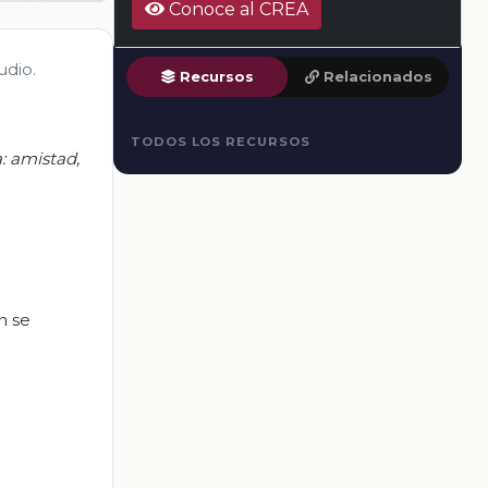
Conoce al CREA
udio.
Recursos
Relacionados
TODOS LOS RECURSOS
: amistad,
n se