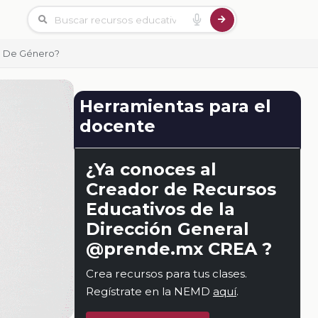
d De Género?
Herramientas para el
docente
¿Ya conoces al
Creador de Recursos
Educativos de la
Dirección General
@prende.mx CREA ?
Crea recursos para tus clases.
Regístrate en la NEMD
aquí
.