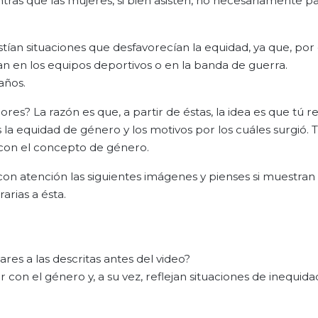
ras que las mujeres, si bien asisten, no necesariamente pa
istían situaciones que desfavorecían la equidad, ya que, por
an en los equipos deportivos o en la banda de guerra.
años.
res? La razón es que, a partir de éstas, la idea es que tú r
a equidad de género y los motivos por los cuáles surgió.
 con el concepto de género.
con atención las siguientes imágenes y pienses si muestran
arias a ésta.
ares a las descritas antes del video?
con el género y, a su vez, reflejan situaciones de inequida