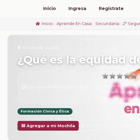
Inicio
Ingresa
Regístrate
Inicio
Aprende En Casa
Secundaria
2° Segu
📚 FICHA DE CLASE
¿Qué es la equidad d
Promedio:
0
6 de Febrero de 2025 a las 16:59
Número de valora
Tu calificación:
Sin 
Formación Cívica y Ética
Anterior
Siguiente
🎒 Agregar a mi Mochila