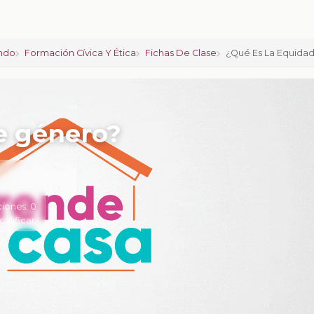
ndo
Formación Cívica Y Ética
Fichas De Clase
¿Qué Es La Equida
e género?
ciones:
0
calificar