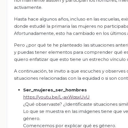
normalmente asisten y participan los hombres, mient
activamente.
Hasta hace algunos años, incluso en las escuelas, ex
donde estudié la primaria las mujeres no participab
Afortunadamente, esto ha cambiado en los últimos 
Pero ¿por qué te he planteado las situaciones anterio
y puedas tener elementos para comprender qué es l
quiero enfatizar que esto tiene un estrecho vínculo
A continuación, te invito a que escuches y observes 
situaciones relacionadas con la equidad o si son contr
Ser_mujeres_ser_
hombres
https://youtu.be/L-axWqsxUvU
¿Qué observaste? ¿Identificaste situaciones simil
Lo que se muestra en las imágenes tiene que ver 
género.
Comencemos por explicar qué es género.