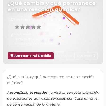
¿Qué cambia y qué permanece
en una reacción química?
6 de Febrero de 2025 a las 17:12
Promedio:
0
Número de valoraciones:
0
Tu calificación:
Sin calificar
Anterior
Siguiente
🎒 Agregar a mi Mochila
¿Qué cambia y qué permanece en una reacción
química?
Aprendizaje esperado:
verifica la correcta expresión
de ecuaciones químicas sencillas con base en la ley
de conservación de la materia.