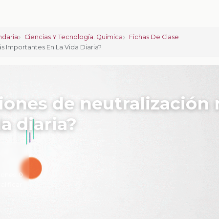
ndaria
Ciencias Y Tecnología. Química
Fichas De Clase
s Importantes En La Vida Diaria?
ciones de neutralización
a diaria?
iones:
0
calificar