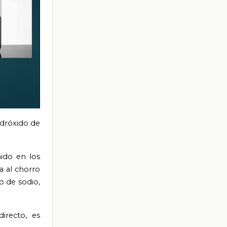
idróxido de
nido en los
a al chorro
o de sodio,
irecto, es