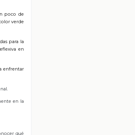
 un poco de
color verde
das para la
eflexiva en
a enfrentar
nal.
mente en la
conocer qué