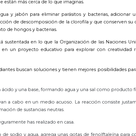
ue están más cerca de lo que imaginas.
ua y jabón para eliminar parásitos y bacterias, adicionar
eacción de descomposición de la clorofila y que conserven su 
nto de hongos y bacterias.
á sustentada en lo que la Organización de las Naciones Uni
 en un proyecto educativo para explorar con creatividad r
tudiantes buscan soluciones y tienen mejores posibilidades par
un ácido y una base, formando agua y una sal como producto fi
evan a cabo en un medio acuoso. La reacción consiste justa
rmación de sustancias neutras.
seguramente has realizado en casa.
o de sodio y agua, agrega unas gotas de fenolftaleína para 