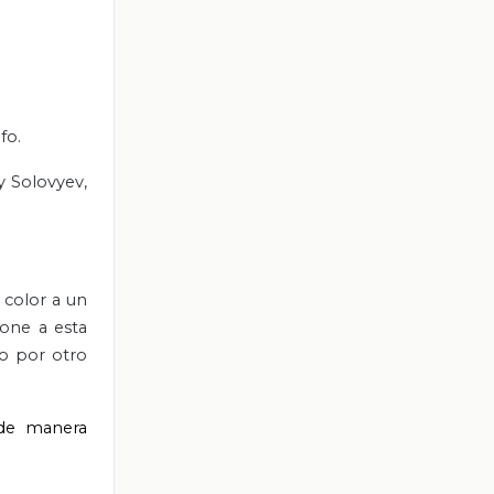
fo.
ey Solovyev,
 color a un
pone a esta
do por otro
 de manera