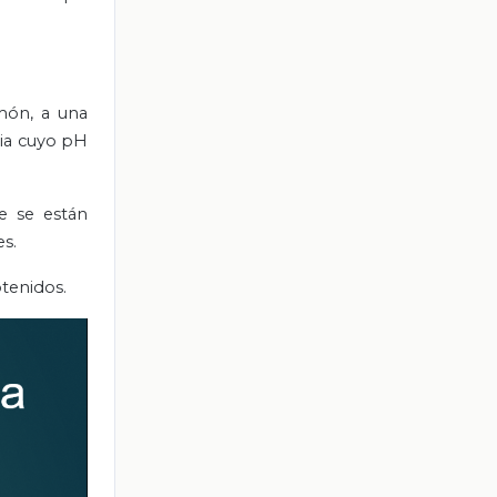
món, a una
cia cuyo pH
e se están
es.
btenidos.