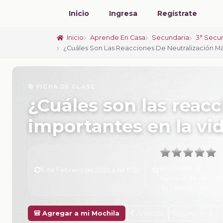
Inicio
Ingresa
Regístrate
Inicio
Aprende En Casa
Secundaria
3° Secu
¿Cuáles Son Las Reacciones De Neutralización Má
📚 FICHA DE CLASE
¿Cuáles son las reac
importantes en la vid
Promedio:
0
6 de Febrero de 2025 a las 17:12
Número de valorac
Tu calificación:
Sin 
Anterior
Siguiente
🎒 Agregar a mi Mochila