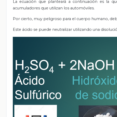
La ecuación que planteará a continuación es la que
acumuladores que utilizan los automóviles.
Por cierto, muy peligroso para el cuerpo humano, debi
Este ácido se puede neutralizar utilizando una disoluci