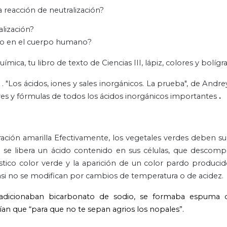
 reacción de neutralización?
lización?
abo en el cuerpo humano?
mica, tu libro de texto de Ciencias III, lápiz, colores y bolígra
p
. "Los ácidos, iones y sales inorgánicos. La prueba", de Andr
es y fórmulas de todos los ácidos inorgánicos importantes
.
ración amarilla Efectivamente,
los vegetales verdes deben su
o se libera un ácido contenido en sus células, que descom
ístico color verde y la aparición de un color pardo produci
si no se modifican por cambios de temperatura o de acidez.
les adicionaban bicarbonato de sodio, se formaba espuma
ían que “para que no te sepan agrios los nopales”.