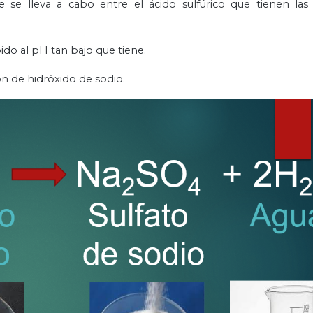
 se lleva a cabo entre el ácido sulfúrico que tienen las 
do al pH tan bajo que tiene.
ón de hidróxido de sodio.