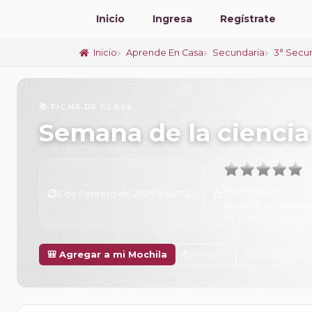
Inicio
Ingresa
Regístrate
Inicio
Aprende En Casa
Secundaria
3° Secu
📚 FICHA DE CLASE
Semana de la ciencia
Promedio:
0
6 de Febrero de 2025 a las 17:12
Número de valorac
Tu calificación:
Sin 
Anterior
Siguiente
🎒 Agregar a mi Mochila