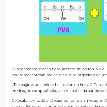
El pegamento blanco tiene acetato de polivinilo y el b
los átomos forman moléculas que se organizan de mo
¿Te imaginas una pelota hecha con un huevo? Pensaría
en vinagre, compruébalo, si tu mamá te da autorización 
Colócalo con todo y cáscara por un día en vinagre. 
por un día. Es muy importante que la miel sea de map