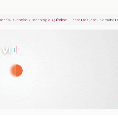
ndaria
Ciencias Y Tecnología. Química
Fichas De Clase
Semana De
 VI
iones:
0
calificar