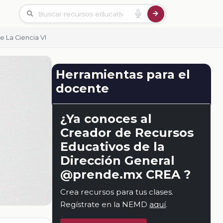
 La Ciencia VI
Herramientas para el
docente
¿Ya conoces al
Creador de Recursos
Educativos de la
Dirección General
@prende.mx CREA ?
Crea recursos para tus clases.
Regístrate en la NEMD
aquí
.