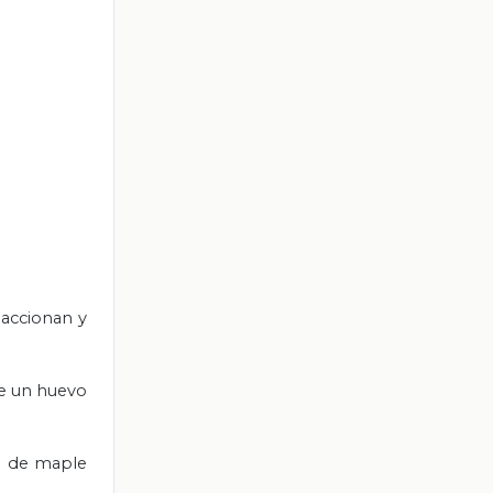
eaccionan y
ue un huevo
el de maple