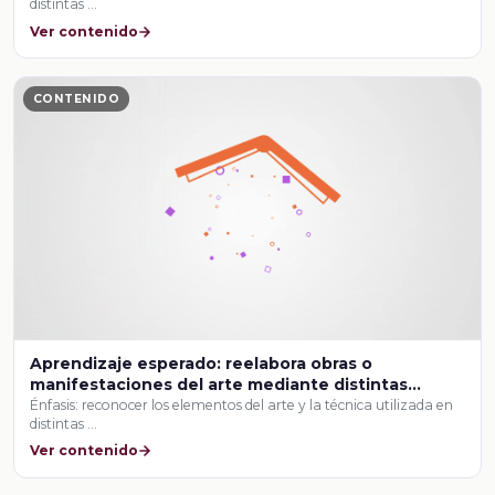
distintas …
una producción artística interdisciplinaria con
sentido social.
Ver contenido
CONTENIDO
Aprendizaje esperado: reelabora obras o
manifestaciones del arte mediante distintas
técnicas de composición para crear y presentar
Énfasis: reconocer los elementos del arte y la técnica utilizada en
distintas …
una producción artística interdisciplinaria con
sentido social.
Ver contenido