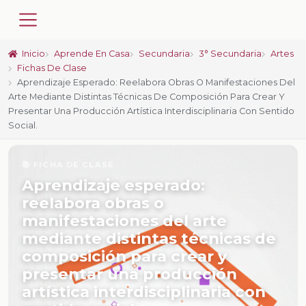
Inicio
Aprende En Casa
Secundaria
3° Secundaria
Artes
Fichas De Clase
Aprendizaje Esperado: Reelabora Obras O Manifestaciones Del
Arte Mediante Distintas Técnicas De Composición Para Crear Y
Presentar Una Producción Artística Interdisciplinaria Con Sentido
Social.
📚 FICHA DE CLASE
Aprendizaje esperado:
reelabora obras o
manifestaciones del arte
mediante distintas técnicas de
composición para crear y
presentar una producción
artística interdisciplinaria con