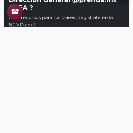
CREA ?
Crea recursos para tus clases. Regístrate en la
NEMD
aquí
.
Conoce al CREA
Recursos
Relacionados
TODOS LOS RECURSOS
Plataforma Digital de la Nueva Escuela Mexicana. Secretaría
de Educación Pública.