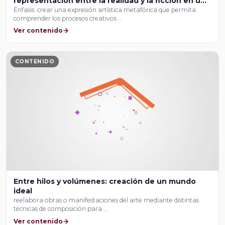
representación entre la realidad y la ficción en una
producción artística interdisciplinaria.
Énfasis: crear una expresión artística metafórica que permita
comprender los procesos creativos …
Ver contenido
CONTENIDO
Entre hilos y volúmenes: creación de un mundo
ideal
reelabora obras o manifestaciones del arte mediante distintas
técnicas de composición para …
Ver contenido