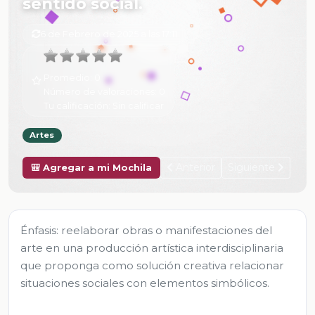
sentido social.
6 de Febrero de 2025 a las 17:11
Promedio:
0
Número de valoraciones:
0
Tu calificación:
Sin calificar
Artes
Anterior
Siguiente
🎒 Agregar a mi Mochila
Énfasis: reelaborar obras o manifestaciones del
arte en una producción artística interdisciplinaria
que proponga como solución creativa relacionar
situaciones sociales con elementos simbólicos.