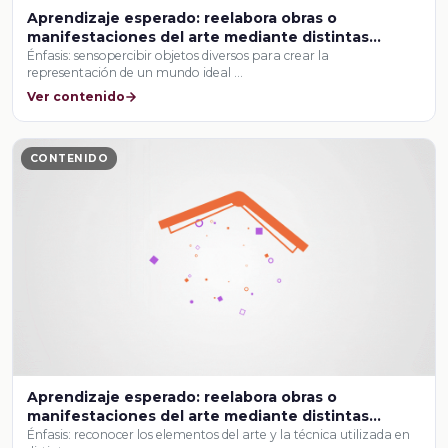
Aprendizaje esperado: reelabora obras o
manifestaciones del arte mediante distintas
técnicas de composición para crear y presentar
Énfasis: sensopercibir objetos diversos para crear la
representación de un mundo ideal …
una producción artística interdisciplinaria con
sentido social.
Ver contenido
CONTENIDO
Aprendizaje esperado: reelabora obras o
manifestaciones del arte mediante distintas
técnicas de composición para crear y presentar
Énfasis: reconocer los elementos del arte y la técnica utilizada en