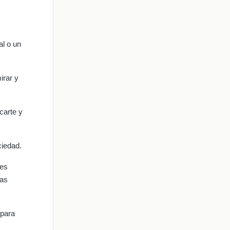
al o un
irar y
carte y
ciedad.
jes
mas
 para