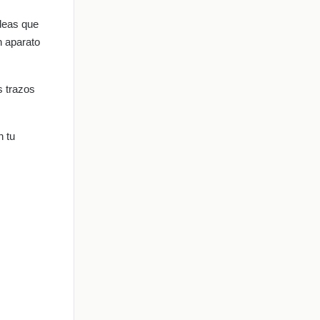
ideas que
n aparato
s trazos
n tu