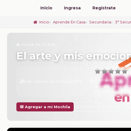
Inicio
Ingresa
Regístrate
Inicio
Aprende En Casa
Secundaria
3° Secu
📚 FICHA DE CLASE
El arte y mis emocio
Promedio:
0
6 de Febrero de 2025 a las 17:10
Número de valorac
Tu calificación:
Sin 
Anterior
Siguiente
🎒 Agregar a mi Mochila