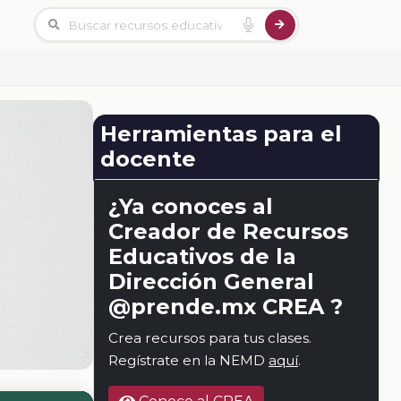
Herramientas para el
docente
¿Ya conoces al
Creador de Recursos
Educativos de la
Dirección General
@prende.mx CREA ?
Crea recursos para tus clases.
Regístrate en la NEMD
aquí
.