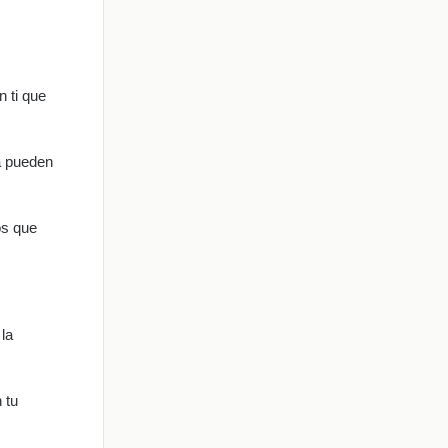
 ti que
a pueden
os que
 la
 tu