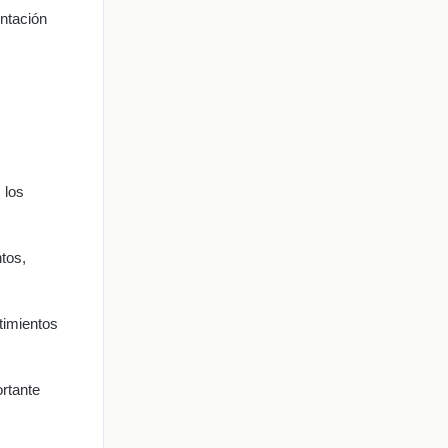
entación
 los
tos,
timientos
ortante