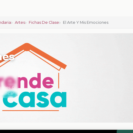
ndaria
Artes
Fichas De Clase
El Arte Y Mis Emociones
nes
iones:
0
calificar