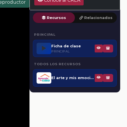
Conoce al CREA
reproductor
Recursos
Relacionados
PRINCIPAL
Ficha de clase
▶️
🎒
PRINCIPAL
TODOS LOS RECURSOS
El arte y mis emociones
🎒