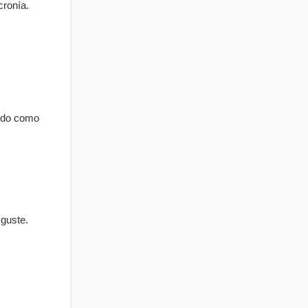
cronía.
ando como
 guste.